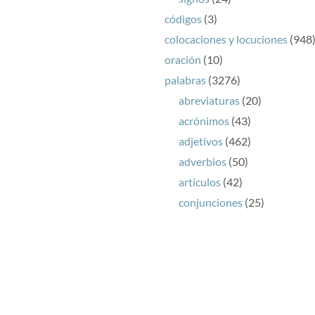
códigos
(3)
colocaciones y locuciones
(948
oración
(10)
palabras
(3276)
abreviaturas
(20)
acrónimos
(43)
adjetivos
(462)
adverbios
(50)
artículos
(42)
conjunciones
(25)
interjección
(1)
preposiciones
(163)
pronombres
(37)
siglas
(108)
símbolos
(27)