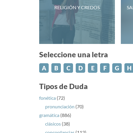
RELIGIÓN Y CREDOS
SA
Seleccione una letra
A
B
C
D
E
F
G
H
Tipos de Duda
fonética
(72)
pronunciación
(70)
gramática
(886)
clásicos
(38)
concordancias
(112)