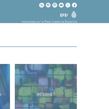
Rss
Instagram
Pinteres
Youtube
Twitter
Facebook
RAE
Agencia
EFE
Asesorada por la
Real Academia Española
nú
NOTICIAS
SOBRE LA FUNDÉURAE
FundéuRAE es una fundación patrocinada por
la Agencia Efe y la Real Academia Española,
cuyo objetivo es colaborar con el buen uso del
español en los medios de comunicación y en
Internet.
A
INTERNET