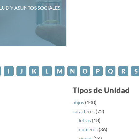
LUD Y ASUNTOS SOCIALES
I
J
K
L
M
N
O
P
Q
R
S
Tipos de Unidad
afijos
(100)
caracteres
(72)
letras
(18)
números
(36)
signos
(24)