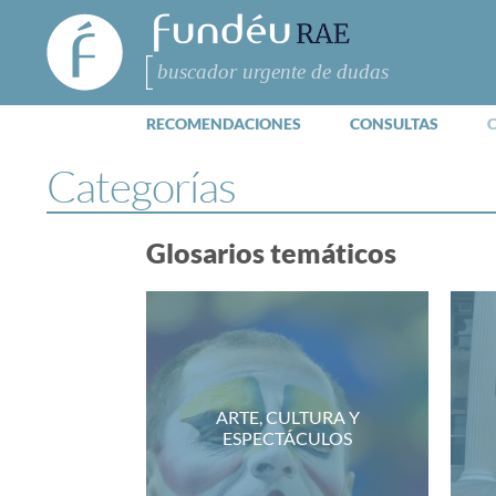
FundéuRAE
- Fundación
del Español
Buscar
Urgente
RECOMENDACIONES
CONSULTAS
Categorías
Glosarios temáticos
ARTE, CULTURA Y
ESPECTÁCULOS