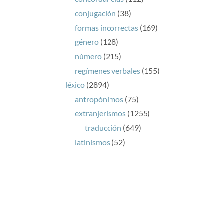
conjugación
(38)
formas incorrectas
(169)
género
(128)
número
(215)
regímenes verbales
(155)
léxico
(2894)
antropónimos
(75)
extranjerismos
(1255)
traducción
(649)
latinismos
(52)
lenguas cooficiales
(7)
neologismos
(162)
pobreza léxica
(111)
significado
(885)
topónimos y gentilicios
(323)