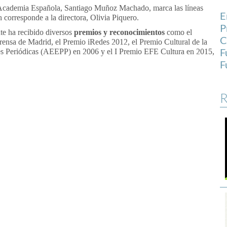
al Academia Española, Santiago Muñoz Machado, marca las líneas
E
 corresponde a la directora, Olivia Piquero.
P
e ha recibido diversos
premios y reconocimientos
como el
C
ensa de Madrid, el Premio iRedes 2012, el Premio Cultural de la
F
es Periódicas (AEEPP) en 2006 y el I Premio EFE Cultura en 2015,
F
R