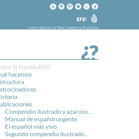
Rss
Instagram
Pinteres
Youtube
Twitter
Facebook
RAE
Agencia
EFE
Asesorada por la
Real Academia Española
nú
NOTICIAS
SOBRE LA FUNDÉURAE
FundéuRAE es una fundación patrocinada por
la Agencia Efe y la Real Academia Española,
cuyo objetivo es colaborar con el buen uso del
obre la FundéuRAE
español en los medios de comunicación y en
ué hacemos
Internet.
structura
atrocinadores
istoria
ublicaciones
Compendio ilustrado y azaroso…
Manual de español urgente
El español más vivo
Segundo compendio ilustrado…