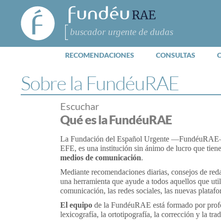
FundéuRAE
- Fundación
del Español
Buscar
Urgente
RECOMENDACIONES
CONSULTAS
Sobre la FundéuRAE
Escuchar
Qué es la FundéuRAE
La Fundación del Español Urgente —FundéuRAE—,
EFE, es una institución sin ánimo de lucro que tien
medios de comunicación
.
Mediante recomendaciones diarias, consejos de reda
una herramienta que ayude a todos aquellos que util
comunicación, las redes sociales, las nuevas plataf
El equipo
de la FundéuRAE está formado por profesi
lexicografía, la ortotipografía, la corrección y la tra