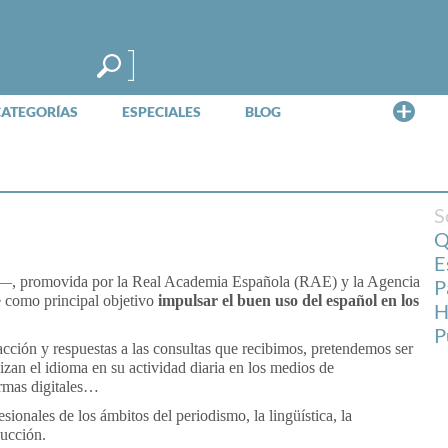
Me
CATEGORÍAS
ESPECIALES
BLOG
S
Q
E
 promovida por la Real Academia Española (RAE) y la Agencia
P
e como principal objetivo
impulsar el buen uso del español en los
H
P
cción y respuestas a las consultas que recibimos, pretendemos ser
izan el idioma en su actividad diaria en los medios de
ormas digitales…
onales de los ámbitos del periodismo, la lingüística, la
ducción.