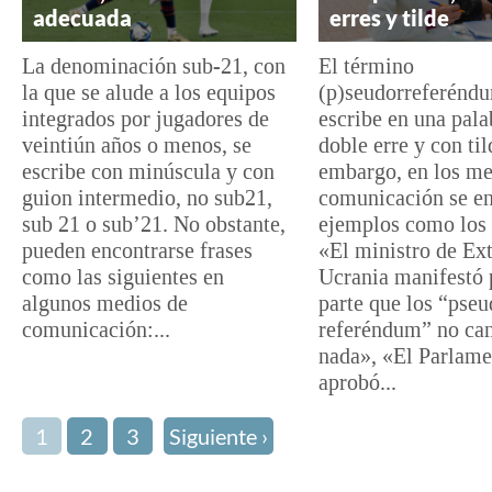
adecuada
erres y tilde
La denominación sub-21, con
El término
la que se alude a los equipos
(p)seudorreferénd
integrados por jugadores de
escribe en una pala
veintiún años o menos, se
doble erre y con til
escribe con minúscula y con
embargo, en los me
guion intermedio, no sub21,
comunicación se e
sub 21 o sub’21. No obstante,
ejemplos como los 
pueden encontrarse frases
«El ministro de Ext
como las siguientes en
Ucrania manifestó 
algunos medios de
parte que los “pse
comunicación:...
referéndum” no ca
nada», «El Parlame
aprobó...
1
2
3
Siguiente ›