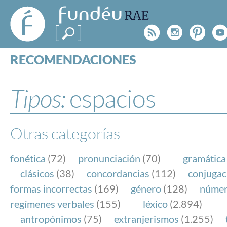
FundéuRAE
- Fundación
Rss
Instagr
Pinte
Y
del Español
Urgente
RECOMENDACIONES
Real Acad
CONSULTAS
CATEGORÍAS
Tipos:
espacios
ESPECIALES
BLOG
NOTICIAS
Otras categorías
SOBRE LA FUNDÉURAE
fonética
(72)
pronunciación
(70)
gramática
FundéuRAE es una fundación patrocinada por la 
clásicos
(38)
concordancias
(112)
conjugac
y la Real Academia Española, cuyo objetivo es co
formas incorrectas
(169)
género
(128)
núme
el buen uso del español en los medios de comuni
regímenes verbales
(155)
léxico
(2.894)
Internet.
antropónimos
(75)
extranjerismos
(1.255)