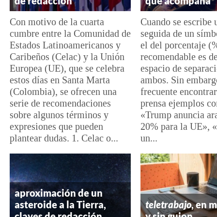
de redacción
que acompaña
Con motivo de la cuarta
Cuando se escribe u
cumbre entre la Comunidad de
seguida de un símb
Estados Latinoamericanos y
el del porcentaje (%
Caribeños (Celac) y la Unión
recomendable es de
Europea (UE), que se celebra
espacio de separaci
estos días en Santa Marta
ambos. Sin embarg
(Colombia), se ofrecen una
frecuente encontrar
serie de recomendaciones
prensa ejemplos co
sobre algunos términos y
«Trump anuncia ara
expresiones que pueden
20% para la UE», 
plantear dudas. 1. Celac o...
un...
aproximación de un
asteroide a la Tierra,
teletrabajo
, en 
claves de redacción
y sin guion