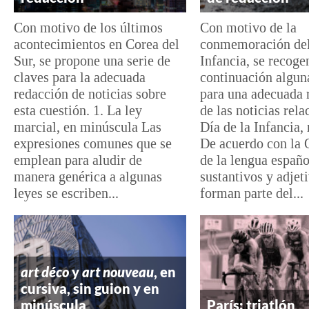
Con motivo de los últimos
Con motivo de la
acontecimientos en Corea del
conmemoración del
Sur, se propone una serie de
Infancia, se recoge
claves para la adecuada
continuación algun
redacción de noticias sobre
para una adecuada 
esta cuestión. 1. La ley
de las noticias rela
marcial, en minúscula Las
Día de la Infancia
expresiones comunes que se
De acuerdo con la 
emplean para aludir de
de la lengua españo
manera genérica a algunas
sustantivos y adjet
leyes se escriben...
forman parte del...
art déco
y
art nouveau
, en
cursiva, sin guion y en
minúscula
París: triatlón