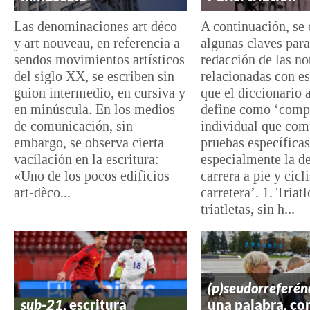
Las denominaciones art déco
A continuación, se 
y art nouveau, en referencia a
algunas claves para
sendos movimientos artísticos
redacción de las no
del siglo XX, se escriben sin
relacionadas con es
guion intermedio, en cursiva y
que el diccionario
en minúscula. En los medios
define como ‘comp
de comunicación, sin
individual que com
embargo, se observa cierta
pruebas específicas
vacilación en la escritura:
especialmente la de
«Uno de los pocos edificios
carrera a pie y cic
art-dèco...
carretera’. 1. Triat
triatletas, sin h...
(p)seudorreferé
sub-21
, escritura
una palabra, co