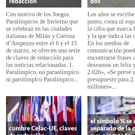
redacción
dos
Con motivo de los Juegos
Los años se escribe
Paralímpicos de Invierno que
punto, coma ni esp
se celebran en las ciudades
la cifra que marca 
italianas de Milán y Cortina
y la que indica las 
d’Ampezzo entre el 6 y el 15
En los medios de
de marzo, se ofrecen una serie
comunicación pue
de claves de redacción para
encontrarse frases
las noticias relacionadas. 1.
deseamos un feliz 
Paralímpico, no paraolímpico
2.026», «Se prevé 
ni parolímpico Paralímpico...
presupuesto para 2
millones»...
el símbolo % se 
cumbre Celac-UE, claves
separado de la ci