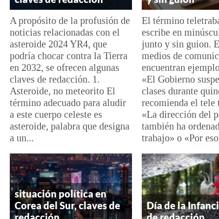
A propósito de la profusión de
El término teletrab
noticias relacionadas con el
escribe en minúscu
asteroide 2024 YR4, que
junto y sin guion. 
podría chocar contra la Tierra
medios de comunic
en 2032, se ofrecen algunas
encuentran ejempl
claves de redacción. 1.
«El Gobierno suspe
Asteroide, no meteorito El
clases durante quin
término adecuado para aludir
recomienda el tele 
a este cuerpo celeste es
«La dirección del p
asteroide, palabra que designa
también ha ordenado
a un...
trabajo» o «Por eso,
situación política en
Corea del Sur, claves de
Día de la Infanci
redacción
de redacción