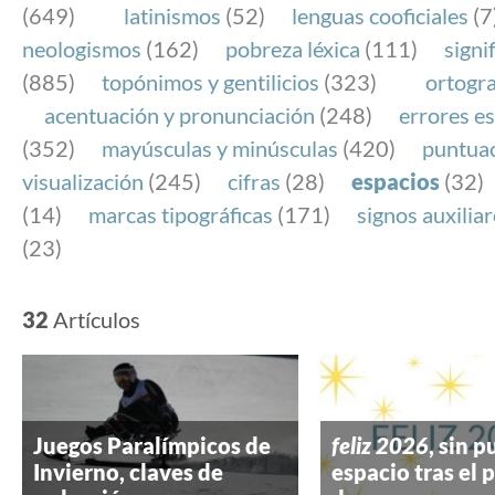
(649)
latinismos
(52)
lenguas cooficiales
(7
neologismos
(162)
pobreza léxica
(111)
signi
(885)
topónimos y gentilicios
(323)
ortogra
acentuación y pronunciación
(248)
errores es
(352)
mayúsculas y minúsculas
(420)
puntua
visualización
(245)
cifras
(28)
espacios
(32)
(14)
marcas tipográficas
(171)
signos auxilia
(23)
32
Artículos
Juegos Paralímpicos de
feliz
2026
, sin p
Invierno, claves de
espacio tras el 