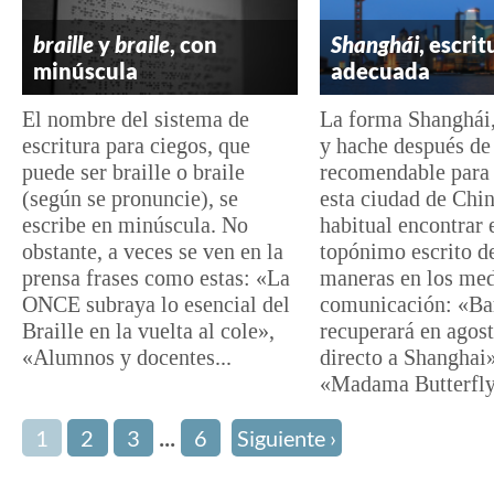
braille
y
braile
, con
Shanghái
, escrit
minúscula
adecuada
El nombre del sistema de
La forma Shanghái,
escritura para ciegos, que
y hache después de 
puede ser braille o braile
recomendable para 
(según se pronuncie), se
esta ciudad de Chin
escribe en minúscula. No
habitual encontrar 
obstante, a veces se ven en la
topónimo escrito d
prensa frases como estas: «La
maneras en los med
ONCE subraya lo esencial del
comunicación: «Ba
Braille en la vuelta al cole»,
recuperará en agost
«Alumnos y docentes...
directo a Shanghai»
«Madama Butterfly.
...
1
2
3
6
Siguiente ›