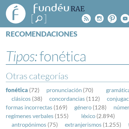
FundéuRAE
- Fundación
Rss
Instagr
Pinte
Y
del Español
Urgente
RECOMENDACIONES
Real Acad
CONSULTAS
CATEGORÍAS
Tipos:
fonética
ESPECIALES
BLOG
NOTICIAS
Otras categorías
SOBRE LA FUNDÉURAE
fonética
(72)
pronunciación
(70)
gramátic
FundéuRAE es una fundación patrocinada por la 
clásicos
(38)
concordancias
(112)
conjugac
y la Real Academia Española, cuyo objetivo es co
formas incorrectas
(169)
género
(128)
núme
el buen uso del español en los medios de comuni
regímenes verbales
(155)
léxico
(2.894)
Internet.
antropónimos
(75)
extranjerismos
(1.255)