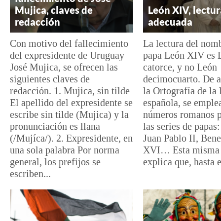
Mujica, claves de
León XIV, lectur
redacción
adecuada
Con motivo del fallecimiento
La lectura del nom
del expresidente de Uruguay
papa León XIV es 
José Mujica, se ofrecen las
catorce, y no León
siguientes claves de
decimocuarto. De 
redacción. 1. Mujica, sin tilde
la Ortografía de la
El apellido del expresidente se
española, se emple
escribe sin tilde (Mujica) y la
números romanos p
pronunciación es llana
las series de papas
(/Mujíca/). 2. Expresidente, en
Juan Pablo II, Bene
una sola palabra Por norma
XVI… Esta misma 
general, los prefijos se
explica que, hasta el
escriben...