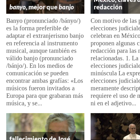
banyo
, mejor que
banjo
redacción
Banyo (pronunciado /bányo/)
Con motivo de las 
es la forma preferible de
elecciones judicial
adaptar el extranjerismo banjo
celebran en México
en referencia al instrumento
proponen algunas c
musical, aunque también es
redacción para las 
válido banjo (pronunciado
relacionadas. 1. La
/bánjo/). En los medios de
elecciones judicial
comunicación se pueden
minúscula La expr
encontrar ambas grafías: «Los
elecciones judicial
músicos fueron invitados a
meramente descript
Europa para que grabaran más
requiere el uso de 
música, y se...
ni en el adjetivo...
fallecimiento de José