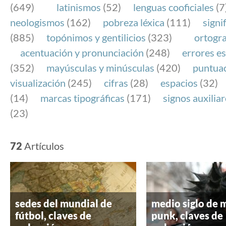
(649)
latinismos
(52)
lenguas cooficiales
(7
neologismos
(162)
pobreza léxica
(111)
signi
(885)
topónimos y gentilicios
(323)
ortogra
acentuación y pronunciación
(248)
errores es
(352)
mayúsculas y minúsculas
(420)
puntua
visualización
(245)
cifras
(28)
espacios
(32)
(14)
marcas tipográficas
(171)
signos auxilia
(23)
72
Artículos
sedes del mundial de
medio siglo de 
fútbol, claves de
punk, claves de