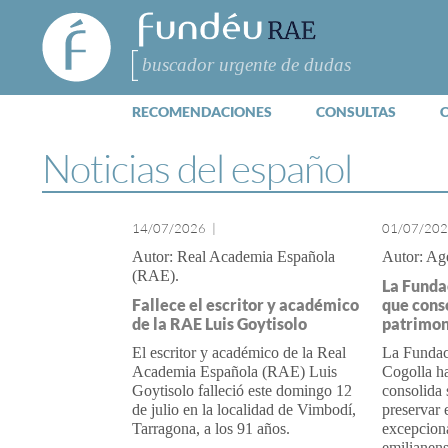
FundéuRAE
- Fundación
Buscar
del Español
Urgente
RECOMENDACIONES
CONSULTAS
Noticias del español
14/07/2026
|
01/07/20
Real Academia Española
Ag
(RAE)
La Funda
Fallece el escritor y académico
que cons
de la RAE Luis Goytisolo
patrimon
El escritor y académico de la Real
La Fundac
Academia Española (RAE) Luis
Cogolla ha
Goytisolo falleció este domingo 12
consolida 
de julio en la localidad de Vimbodí,
preservar 
Tarragona, a los 91 años.
excepciona
emilianen