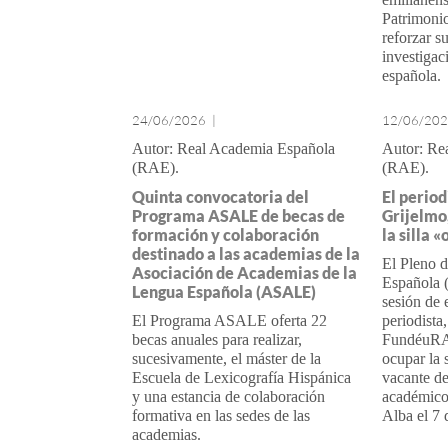
Patrimoni
reforzar s
investigac
española.
24/06/2026
|
12/06/20
Real Academia Española
Re
(RAE)
(RAE)
Quinta convocatoria del
El period
Programa ASALE de becas de
Grijelmo
formación y colaboración
la silla 
destinado a las academias de la
El Pleno 
Asociación de Academias de la
Española 
Lengua Española (ASALE)
sesión de e
El Programa ASALE oferta 22
periodista,
becas anuales para realizar,
FundéuRA
sucesivamente, el máster de la
ocupar la 
Escuela de Lexicografía Hispánica
vacante de
y una estancia de colaboración
académico
formativa en las sedes de las
Alba
el 7
academias.