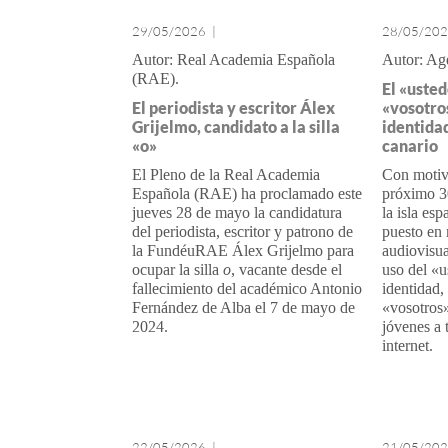
29/05/2026
|
28/05/20
Real Academia Española
Ag
(RAE)
El «usted
El periodista y escritor Álex
«vosotro
Grijelmo, candidato a la silla
identidad
«o»
canario
El Pleno de la Real Academia
Con motiv
Española (RAE) ha proclamado este
próximo 3
jueves 28 de mayo la candidatura
la isla es
del periodista, escritor y patrono de
puesto en
la FundéuRAE Álex Grijelmo para
audiovisua
ocupar la silla
o
, vacante desde el
uso del «
fallecimiento del académico Antonio
identidad, 
Fernández de Alba el 7 de mayo de
«vosotros»
2024.
jóvenes a t
internet.
22/05/2026
|
21/05/20