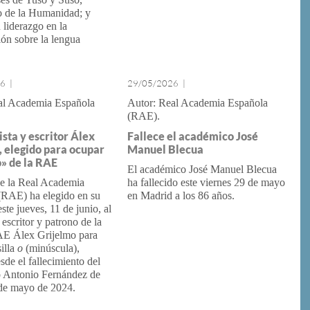
o de la Humanidad; y
u liderazgo en la
ión sobre la lengua
26
|
29/05/2026
|
al Academia Española
Real Academia Española
(RAE)
ista y escritor Álex
Fallece el académico José
, elegido para ocupar
Manuel Blecua
«o» de la RAE
El académico José Manuel Blecua
de la Real Academia
ha fallecido este viernes 29 de mayo
(RAE) ha elegido en su
en Madrid a los 86 años.
ste jueves, 11 de junio, al
 escritor y patrono de la
E Álex Grijelmo para
silla
o
(minúscula),
sde el fallecimiento del
 Antonio Fernández de
 de mayo de 2024.