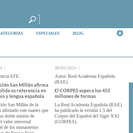
Me
CATEGORÍAS
ESPECIALES
BLOG
26
|
30/06/2026
|
encia EFE
Real Academia Española
(RAE)
ción San Millán afirma
olida su referencia en
El CORPES supera los 455
io y lengua española
millones de formas
ión San Millán de la
La Real Academia Española (RAE)
 afirmado este martes que
ha publicado la versión 1.5 del
su doble misión de
Corpus del Español del Siglo XXI
el valor universal
(CORPES).
l de los monasterios
ses de Yuso y Suso,