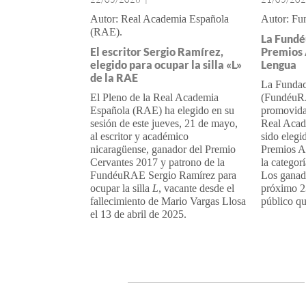
Real Academia Española
Fu
(RAE)
La Fundéu
El escritor Sergio Ramírez,
Premios 
elegido para ocupar la silla «L»
Lengua
de la RAE
La Fundac
El Pleno de la Real Academia
(FundéuR
Española (RAE) ha elegido en su
promovida
sesión de este jueves, 21 de mayo,
Real Acad
al escritor y académico
sido elegi
nicaragüense, ganador del Premio
Premios Ar
Cervantes 2017 y patrono de la
la categorí
FundéuRAE Sergio Ramírez para
Los ganad
ocupar la silla
L
, vacante desde el
próximo 23
fallecimiento de Mario Vargas Llosa
público qu
el 13 de abril
de 2025.