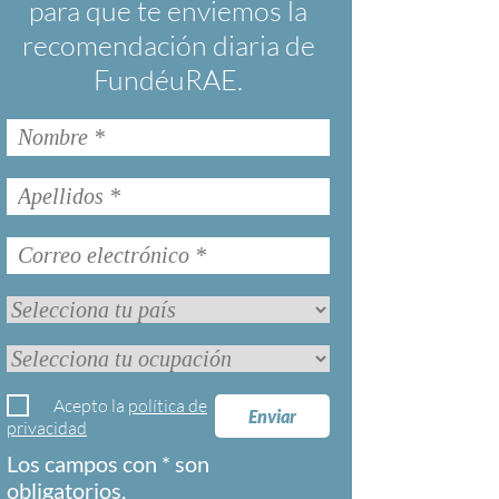
para que te enviemos la
recomendación diaria de
FundéuRAE.
Acepto la
política de
Enviar
privacidad
Los campos con * son
obligatorios.