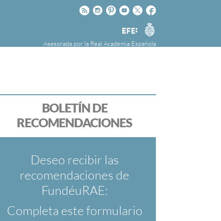
Rss
Instagram
Pinteres
Youtube
Twitter
Facebook
RAE
Agencia
EFE
Asesorada por la
Real Academia Española
nú
NOTICIAS
SOBRE LA FUNDÉURAE
FundéuRAE es una fundación patrocinada por
la Agencia Efe y la Real Academia Española,
cuyo objetivo es colaborar con el buen uso del
BOLETÍN DE
español en los medios de comunicación y en
RECOMENDACIONES
Internet.
Deseo recibir las
recomendaciones de
FundéuRAE:
Completa este formulario