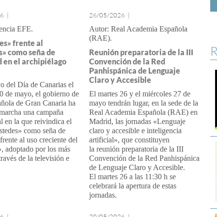
26
|
26/05/2026
|
encia EFE
Real Academia Española
(RAE)
es» frente al
R
s» como seña de
Reunión preparatoria de la III
 en el archipiélago
Convención de la Red
Panhispánica de Lenguaje
Claro y Accesible
o del Día de Canarias el
0 de mayo, el gobierno de
El martes 26 y el miércoles 27 de
pañola de Gran Canaria ha
mayo tendrán lugar, en la sede de la
 marcha una campaña
Real Academia Española (RAE) en
l en la que reivindica el
Madrid, las jornadas «Lenguaje
ustedes» como seña de
claro y accesible e inteligencia
frente al uso creciente del
artificial», que constituyen
, adoptado por los más
la reunión preparatoria de la III
ravés de la televisión e
Convención de la Red Panhispánica
de Lenguaje Claro y Accesible.
El martes 26 a las 11:30 h se
celebrará la apertura de estas
jornadas.
26
|
20/05/2026
|