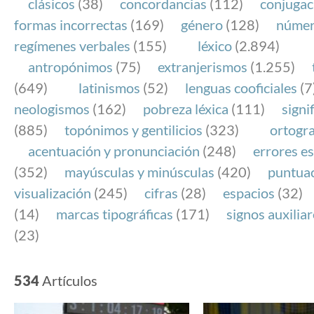
clásicos
(38)
concordancias
(112)
conjugac
formas incorrectas
(169)
género
(128)
núme
regímenes verbales
(155)
léxico
(2.894)
antropónimos
(75)
extranjerismos
(1.255)
(649)
latinismos
(52)
lenguas cooficiales
(7
neologismos
(162)
pobreza léxica
(111)
signi
(885)
topónimos y gentilicios
(323)
ortogra
acentuación y pronunciación
(248)
errores es
(352)
mayúsculas y minúsculas
(420)
puntua
visualización
(245)
cifras
(28)
espacios
(32)
(14)
marcas tipográficas
(171)
signos auxilia
(23)
534
Artículos