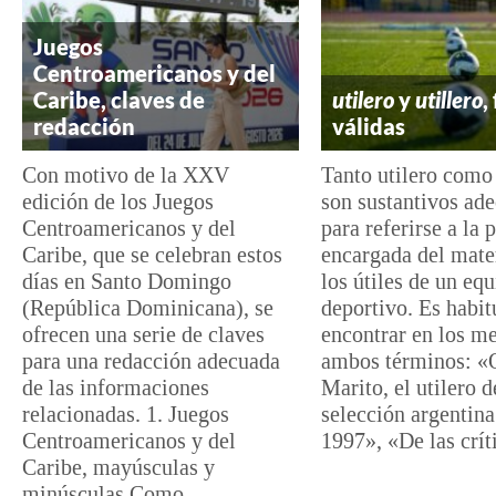
Juegos
Centroamericanos y del
Caribe, claves de
utilero
y
utillero
,
redacción
válidas
Con motivo de la XXV
Tanto utilero como 
edición de los Juegos
son sustantivos ad
Centroamericanos y del
para referirse a la 
Caribe, que se celebran estos
encargada del mater
días en Santo Domingo
los útiles de un eq
(República Dominicana), se
deportivo. Es habit
ofrecen una serie de claves
encontrar en los m
para una redacción adecuada
ambos términos: «
de las informaciones
Marito, el utilero d
relacionadas. 1. Juegos
selección argentin
Centroamericanos y del
1997», «De las críti
Caribe, mayúsculas y
minúsculas Como...