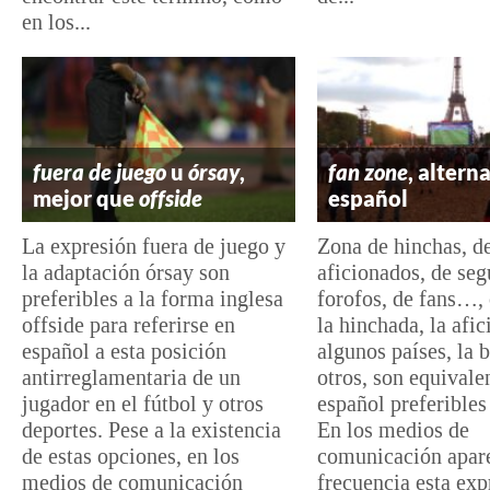
en los...
fuera de juego
u
órsay
,
fan zone
, altern
mejor que
offside
español
La expresión fuera de juego y
Zona de hinchas, d
la adaptación órsay son
aficionados, de seg
preferibles a la forma inglesa
forofos, de fans…,
offside para referirse en
la hinchada, la afic
español a esta posición
algunos países, la b
antirreglamentaria de un
otros, son equivale
jugador en el fútbol y otros
español preferibles
deportes. Pese a la existencia
En los medios de
de estas opciones, en los
comunicación apar
medios de comunicación
frecuencia esta exp