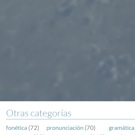
Otras categorías
fonética
(72)
pronunciación
(70)
gramática