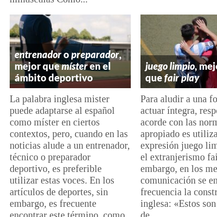
entrenador
o
preparador
,
mejor que
míster
en el
juego limpio
, mej
ámbito deportivo
que
fair play
La palabra inglesa mister
Para aludir a una f
puede adaptarse al español
actuar íntegra, res
como míster en ciertos
acorde con las norm
contextos, pero, cuando en las
apropiado es utiliza
noticias alude a un entrenador,
expresión juego li
técnico o preparador
el extranjerismo fai
deportivo, es preferible
embargo, en los me
utilizar estas voces. En los
comunicación se e
artículos de deportes, sin
frecuencia la const
embargo, es frecuente
inglesa: «Estos son
encontrar este término, como
de...