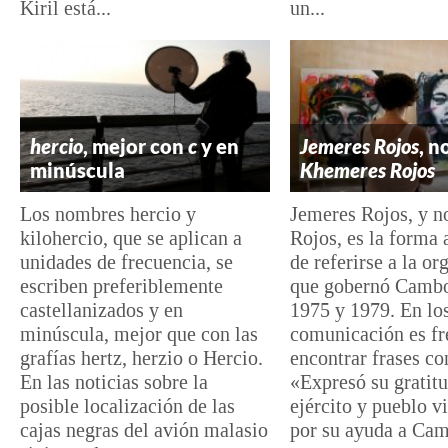
Kiril está...
un...
hercio
, mejor con
c
y en
Jemeres Rojos
, n
minúscula
Khemeres Rojos
Los nombres hercio y
Jemeres Rojos, y 
kilohercio, que se aplican a
Rojos, es la forma
unidades de frecuencia, se
de referirse a la or
escriben preferiblemente
que gobernó Cambo
castellanizados y en
1975 y 1979. En lo
minúscula, mejor que con las
comunicación es fr
grafías hertz, herzio o Hercio.
encontrar frases c
En las noticias sobre la
«Expresó su gratitu
posible localización de las
ejército y pueblo v
cajas negras del avión malasio
por su ayuda a Cam