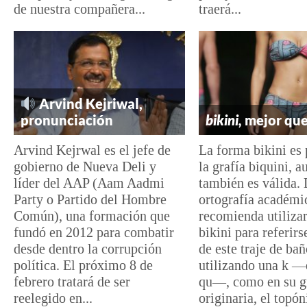
de nuestra compañera...
traerá...
Arvind Kejriwal,
pronunciación
bikini,
mejor qu
Arvind Kejrwal es el jefe de
La forma bikini es 
gobierno de Nueva Deli y
la grafía biquini, a
líder del AAP (Aam Aadmi
también es válida. 
Party o Partido del Hombre
ortografía académi
Común), una formación que
recomienda utilizar
fundó en 2012 para combatir
bikini para referir
desde dentro la corrupción
de este traje de ba
política. El próximo 8 de
utilizando una k —⁠
febrero tratará de ser
qu⁠—, como en su g
reelegido en...
originaria, el topó