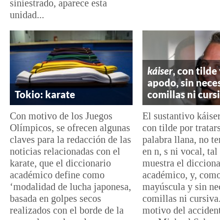
siniestrado, aparece esta
unidad...
káiser
, con tilde
apodo, sin nece
Tokio: karate
comillas ni curs
Con motivo de los Juegos
El sustantivo káise
Olímpicos, se ofrecen algunas
con tilde por tratar
claves para la redacción de las
palabra llana, no t
noticias relacionadas con el
en n, s ni vocal, ta
karate, que el diccionario
muestra el dicciona
académico define como
académico, y, como
‘modalidad de lucha japonesa,
mayúscula y sin ne
basada en golpes secos
comillas ni cursiva
realizados con el borde de la
motivo del acciden