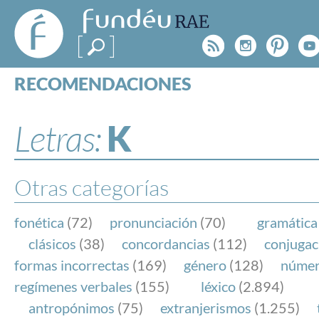
FundéuRAE
- Fundación
Rss
Instagr
Pinte
Y
del Español
Urgente
RECOMENDACIONES
Real Acad
CONSULTAS
CATEGORÍAS
Letras:
K
ESPECIALES
BLOG
NOTICIAS
Otras categorías
SOBRE LA FUNDÉURAE
fonética
(72)
pronunciación
(70)
gramática
FundéuRAE es una fundación patrocinada por la 
clásicos
(38)
concordancias
(112)
conjugac
y la Real Academia Española, cuyo objetivo es co
formas incorrectas
(169)
género
(128)
núme
el buen uso del español en los medios de comuni
regímenes verbales
(155)
léxico
(2.894)
Internet.
antropónimos
(75)
extranjerismos
(1.255)