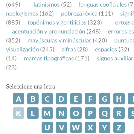
(649)
latinismos
(52)
lenguas cooficiales
(7
neologismos
(162)
pobreza léxica
(111)
signi
(885)
topónimos y gentilicios
(323)
ortogra
acentuación y pronunciación
(248)
errores es
(352)
mayúsculas y minúsculas
(420)
puntua
visualización
(245)
cifras
(28)
espacios
(32)
(14)
marcas tipográficas
(171)
signos auxilia
(23)
Seleccione una letra
A
B
C
D
E
F
G
H
K
L
M
N
O
P
Q
R
U
V
W
X
Y
Z