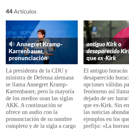
44
Artículos
Annegret Kramp-
antiguo Kirk
o
Karrenbauer,
desaparecido Kir
pronunciación
que
ex-Kirk
La presidenta de la CDU y
El antiguo huracán 
ministra de Defensa alemana
desaparecido hurac
se llama Annegret Kramp-
opciones válidas pa
Karrenbauer, pero la mayoría
fenómeno así llam
de los medios usan las siglas
dejado de ser hura
AKK. A continuación se
que ex-Kirk. Sin e
ofrece un audio con la
las noticias abunda
pronunciación de su nombre
ejemplos en los que
completo y de la sigla a cargo
prefijo: «La borras