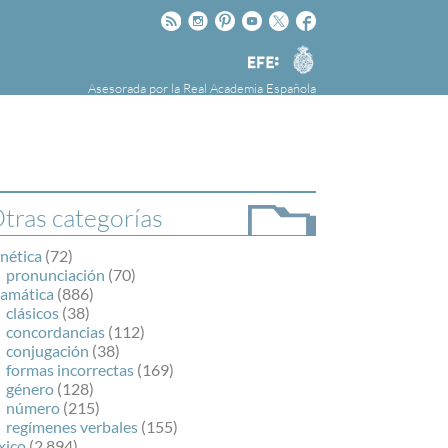
Rss
Instagram
Pinteres
Youtube
Twitter
Facebook
RAE
Agencia
EFE
Asesorada por la
Real Academia Española
nú
NOTICIAS
SOBRE LA FUNDÉURAE
FundéuRAE es una fundación patrocinada por
la Agencia Efe y la Real Academia Española,
cuyo objetivo es colaborar con el buen uso del
tras categorías
español en los medios de comunicación y en
Internet.
nética
(72)
pronunciación
(70)
ramática
(886)
clásicos
(38)
concordancias
(112)
conjugación
(38)
formas incorrectas
(169)
género
(128)
número
(215)
regímenes verbales
(155)
xico
(2.894)