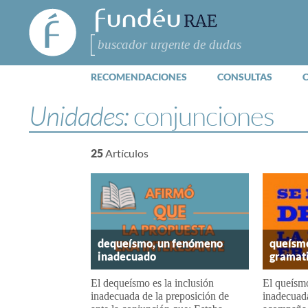
FundéuRAE
- Fundación
del Español
Buscar
Urgente
RECOMENDACIONES
CONSULTAS
Unidades:
conjunciones
25
Artículos
dequeísmo, un fenómeno
queísmo
inadecuado
gramati
El dequeísmo es la inclusión
El queísmo
inadecuada de la preposición de
inadecuada