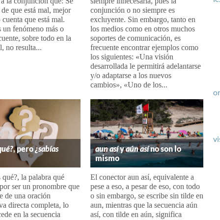
a la conjunción que: Se
siempre innecesaria, pues la
 de que está mal, mejor
conjunción o no siempre es
 cuenta que está mal.
excluyente. Sin embargo, tanto en
 un fenómeno más o
los medios como en otros muchos
uente, sobre todo en la
soportes de comunicación, es
, no resulta...
frecuente encontrar ejemplos como
los siguientes: «Una visión
desarrollada le permitirá adelantarse
y/o adaptarse a los nuevos
cambios», «Uno de los...
or
vi
qué?
, pero
¿sabías
aun así
y
aún así
no son lo
mismo
 qué?, la palabra qué
El conector aun así, equivalente a
e por ser un pronombre que
pese a eso, a pesar de eso, con todo
e de una oración
o sin embargo, se escribe sin tilde en
iva directa completa, lo
aun, mientras que la secuencia aún
ede en la secuencia
así, con tilde en aún, significa