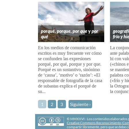
porqué
,
porque
,
por que
y
por
geografí
qué
frío y hi
En los medios de comunicación
La conjun
escritos es muy frecuente ver cómo
ante palab
se confunden las expresiones
hi con val
porqué, por qué, porque y por que.
(«chinos 
Porqué es un sustantivo, sinónimo
se mantien
de ‘causa’, ‘motivo’ o ‘razón’: «El
palabra c
responsable de fotografía de la casa
(«frío y h
de subastas explica el porqué de
la Ortogra
su...
la conjunc
1
2
3
Siguiente ›
© MMXXVI - Los contenidos elaborados po
Creative Commons Reconocimiento-Comp
compartir libremente, pero que se debe ci