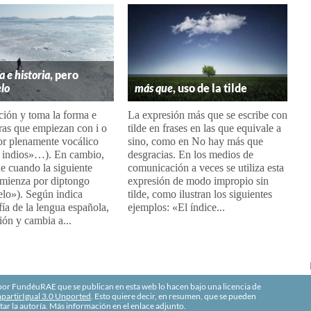
a e
historia
, pero
elo
más que
, uso de la tilde
ción y toma la forma e
La expresión más que se escribe con
ras que empiezan con i o
tilde en frases en las que equivale a
or plenamente vocálico
sino, como en No hay más que
e indios»…). En cambio,
desgracias. En los medios de
e cuando la siguiente
comunicación a veces se utiliza esta
omienza por diptongo
expresión de modo impropio sin
ielo»). Según indica
tilde, como ilustran los siguientes
fía de la lengua española,
ejemplos: «El índice...
ión y cambia a...
r FundéuRAE que se publican en esta web lo hacen bajo una licencia de
artirIgual 3.0 Unported
. Esto quiere decir, en resumen, que se pueden
tar la autoría. Más información en el enlace adjunto.