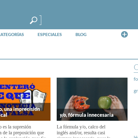
Me
CATEGORÍAS
ESPECIALES
BLOG
O
fo
g
, una imprecisión
cal
y/o
, fórmula innecesaria
 es la supresión
La fórmula y/o, calco del
 de la preposición que
inglés and/or, resulta casi
lé