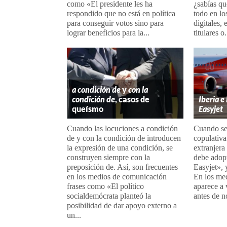
como «El presidente les ha
¿sabías q
respondido que no está en política
todo en lo
para conseguir votos sino para
digitales,
lograr beneficios para la...
titulares o.
a condición de
y
con la
condición de
, casos de
Iberia e
queísmo
Easyjet
Cuando las locuciones a condición
Cuando se 
de y con la condición de introducen
copulativa
la expresión de una condición, se
extranjera 
construyen siempre con la
debe adopt
preposición de. Así, son frecuentes
Easyjet», 
en los medios de comunicación
En los me
frases como «El político
aparece a 
socialdemócrata planteó la
antes de n
posibilidad de dar apoyo externo a
un...