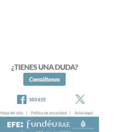
¿TIENES UNA DUDA?
Consúltanos
Twitter
Facebook
103 615
Mapa del sitio
Política de privacidad
Aviso legal