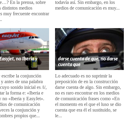
ue…? En la prensa, sobre
todavía así. Sin embargo, en los
s distintos medios
medios de comunicación es muy...
 es muy frecuente encontrar
..
 Easyjet,
no
Iberia y
darse cuenta de que
, no
darse
cuenta que
escribe la conjunción
Lo adecuado es no suprimir la
 y antes de una palabra
preposición de en la construcción
cuyo sonido inicial es /i/,
darse cuenta de algo. Sin embargo,
ar la forma e: «Iberia e
no es raro encontrar en los medios
y no «Iberia y EasyJet».
de comunicación frases como «En
dios de comunicación
el momento en el que el luso se dio
veces la conjunción y
cuenta que era él el sustituido, se
ombres propios que...
le...