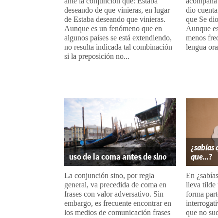
ante la conjunción que: Estaba
acompaña 
deseando de que vinieras, en lugar
dio cuenta
de Estaba deseando que vinieras.
que Se dio
Aunque es un fenómeno que en
Aunque es
algunos países se está extendiendo,
menos frec
no resulta indicada tal combinación
lengua oral
si la preposición no...
¿sabías 
uso de la coma antes de
sino
que...?
La conjunción sino, por regla
En ¿sabías
general, va precedida de coma en
lleva tild
frases con valor adversativo. Sin
forma part
embargo, es frecuente encontrar en
interrogat
los medios de comunicación frases
que no suc