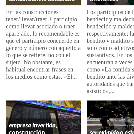
En las construcciones
Los participios de 
tener/llevar/traer + participio,
bendecir y maldeci
como llevar asociado o traer
bendecido y malde
aparejado, lo recomendable es
respectivamente; l
que el participio concuerde en
bendito y maldito s
género y número con aquello a
solo como adjetivo
lo que se refiere, no con el
sustantivos. En los
sujeto. No obstante, es
encuentran a veces 
habitual encontrar frases en
como «La comida s
los medios como estas: «El...
bendito ante las di
autoridades que ha
asistido»,...
empresa invertida
,
construcción
ser eximido
o
est