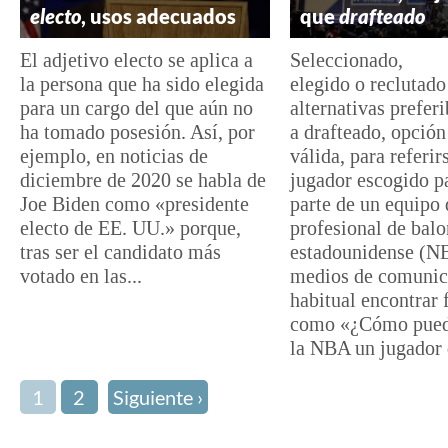
electo
, usos adecuados
que
drafteado
El adjetivo electo se aplica a
Seleccionado,
la persona que ha sido elegida
elegido o reclutado
para un cargo del que aún no
alternativas preferi
ha tomado posesión. Así, por
a drafteado, opció
ejemplo, en noticias de
válida, para referir
diciembre de 2020 se habla de
jugador escogido p
Joe Biden como «presidente
parte de un equipo 
electo de EE. UU.» porque,
profesional de bal
tras ser el candidato más
estadounidense (NB
votado en las...
medios de comunic
habitual encontrar 
como «¿Cómo puede
la NBA un jugador 
1
2
Siguiente ›