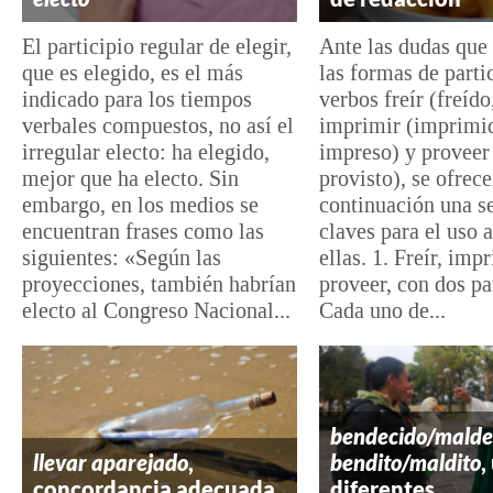
El participio regular de elegir,
Ante las dudas que
que es elegido, es el más
las formas de parti
indicado para los tiempos
verbos freír (freído,
verbales compuestos, no así el
imprimir (imprimi
irregular electo: ha elegido,
impreso) y proveer
mejor que ha electo. Sin
provisto), se ofrece
embargo, en los medios se
continuación una se
encuentran frases como las
claves para el uso 
siguientes: «Según las
ellas. 1. Freír, imp
proyecciones, también habrían
proveer, con dos pa
electo al Congreso Nacional...
Cada uno de...
bendecido/malde
llevar aparejado
,
bendito/maldito
,
concordancia adecuada
diferentes