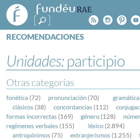
FundéuRAE
- Fundación
Rss
Instagr
Pinte
Y
del Español
Urgente
RECOMENDACIONES
Real Acad
CONSULTAS
CATEGORÍAS
Unidades:
participio
ESPECIALES
BLOG
NOTICIAS
Otras categorías
SOBRE LA FUNDÉURAE
fonética
(72)
pronunciación
(70)
gramática
FundéuRAE es una fundación patrocinada por la 
clásicos
(38)
concordancias
(112)
conjugac
y la Real Academia Española, cuyo objetivo es co
formas incorrectas
(169)
género
(128)
núme
el buen uso del español en los medios de comuni
regímenes verbales
(155)
léxico
(2.894)
Internet.
antropónimos
(75)
extranjerismos
(1.255)