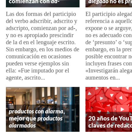
comienzan con
ad-
alegado
no es
pr
Las dos formas del participio
El participio alega
del verbo adscribir, adscrito y
referencia a aquell
adscripto, comienzan por ad-,
expone o se arguye,
y no es apropiado prescindir
no es adecuado con 
de la d en el lenguaje escrito.
de ‘presunto’ o ‘su
Sin embargo, en los medios de
embargo, en la pre
comunicación en ocasiones
posible encontrar n
pueden verse ejemplos sin
incluyen frases com
ella: «Fue imputado por el
«Investigarán aleg
agente, ascrito...
aumentos en...
productos con alarma
,
mejor que
productos
20 años de You
alarmados
claves de redac