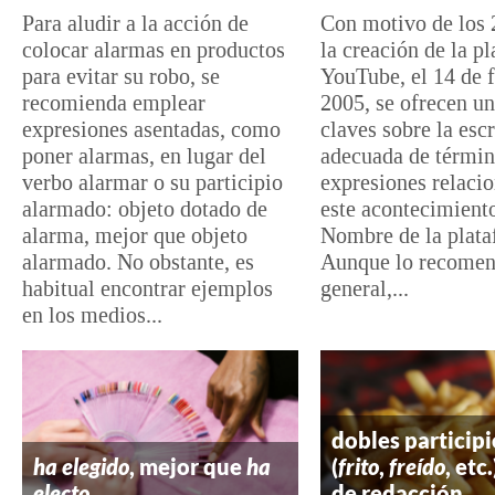
Para aludir a la acción de
Con motivo de los 
colocar alarmas en productos
la creación de la p
para evitar su robo, se
YouTube, el 14 de 
recomienda emplear
2005, se ofrecen un
expresiones asentadas, como
claves sobre la escr
poner alarmas, en lugar del
adecuada de términ
verbo alarmar o su participio
expresiones relaci
alarmado: objeto dotado de
este acontecimiento
alarma, mejor que objeto
Nombre de la plat
alarmado. No obstante, es
Aunque lo recomen
habitual encontrar ejemplos
general,...
en los medios...
dobles participi
ha elegido
, mejor que
ha
(
frito
,
freído
, etc
electo
de redacción