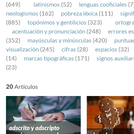
(649)
latinismos
(52)
lenguas cooficiales
(7
neologismos
(162)
pobreza léxica
(111)
signi
(885)
topónimos y gentilicios
(323)
ortogra
acentuación y pronunciación
(248)
errores es
(352)
mayúsculas y minúsculas
(420)
puntua
visualización
(245)
cifras
(28)
espacios
(32)
(14)
marcas tipográficas
(171)
signos auxilia
(23)
20
Artículos
adscrito
y
adscripto