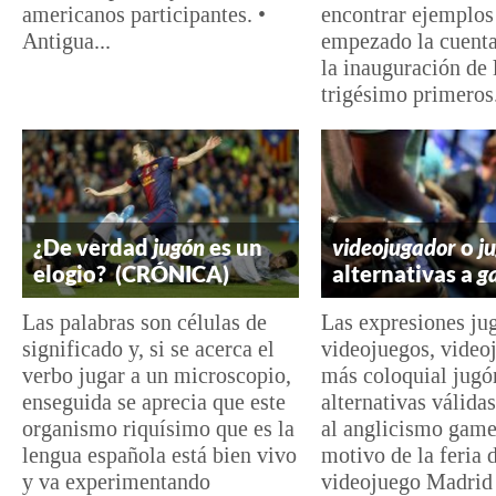
americanos participantes. •
encontrar ejemplo
Antigua...
empezado la cuenta
la inauguración de 
trigésimo primeros.
¿De verdad
jugón
es un
videojugador
o
j
elogio? (CRÓNICA)
alternativas a
g
Las palabras son células de
Las expresiones ju
significado y, si se acerca el
videojuegos, video
verbo jugar a un microscopio,
más coloquial jugó
enseguida se aprecia que este
alternativas válida
organismo riquísimo que es la
al anglicismo game
lengua española está bien vivo
motivo de la feria 
y va experimentando
videojuego Madri