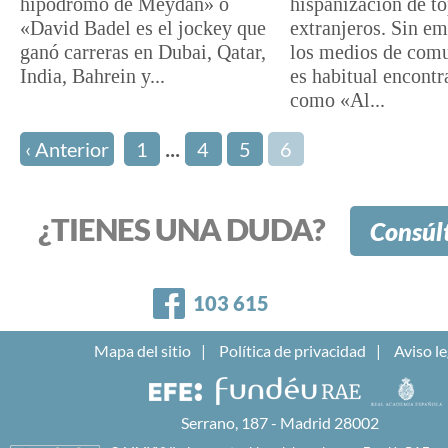
hipódromo de Meydan» o
hispanización de t
«David Badel es el jockey que
extranjeros. Sin e
ganó carreras en Dubai, Qatar,
los medios de com
India, Bahrein y...
es habitual encontr
como «Al...
...
‹ Anterior
1
4
5
6
¿TIENES UNA DUDA?
Consúl
Facebook
103 615
Mapa del sitio
Política de privacidad
Aviso le
Serrano, 187 - Madrid 28002