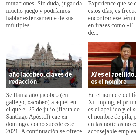
mutaciones. Sin duda, jugar da
Experience que se 
mucho juego y podríamos
estos días, es frecu
hablar extensamente de sus
encontrar ese térmi
múltiples...
en frases como «El
de...
año jacobeo, claves de
Xi
es el apellido
redacción
es el nombre
Se llama año jacobeo (en
En el nombre del lí
gallego, xacobeo) a aquel en
Xi Jinping, el pri
el que el 25 de julio (fiesta de
es el apellido y el 
Santiago Apóstol) cae en
el nombre de pila, 
domingo, como sucede este
en las noticias no e
2021. A continuación se ofrece
aconsejable emplea