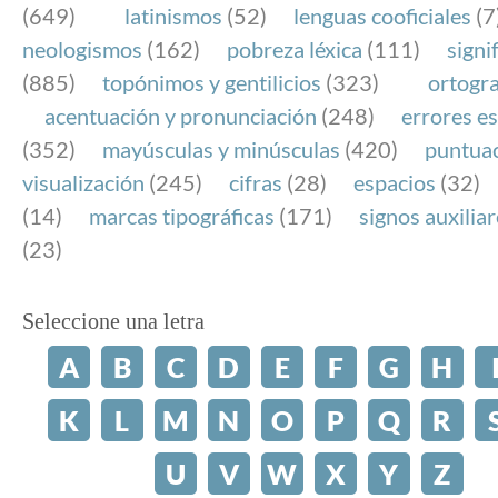
(649)
latinismos
(52)
lenguas cooficiales
(7
neologismos
(162)
pobreza léxica
(111)
signi
(885)
topónimos y gentilicios
(323)
ortogra
acentuación y pronunciación
(248)
errores es
(352)
mayúsculas y minúsculas
(420)
puntua
visualización
(245)
cifras
(28)
espacios
(32)
(14)
marcas tipográficas
(171)
signos auxilia
(23)
Seleccione una letra
A
B
C
D
E
F
G
H
K
L
M
N
O
P
Q
R
U
V
W
X
Y
Z