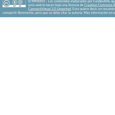
© MMXXVI - Los contenidos elaborados por FundéuRAE que
esta web lo hacen bajo una licencia de
Creative Commons R
CompartirIgual 3.0 Unported
. Esto quiere decir, en resume
compartir libremente, pero que se debe citar la autoría. Más información en e