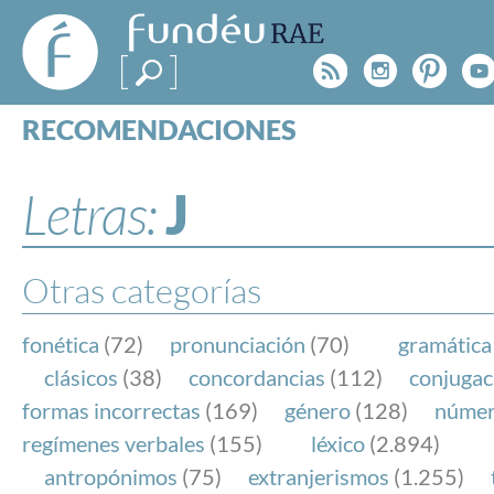
FundéuRAE
- Fundación
Rss
Instagr
Pinte
Y
del Español
Urgente
RECOMENDACIONES
Real Acad
CONSULTAS
CATEGORÍAS
Letras:
J
ESPECIALES
BLOG
NOTICIAS
Otras categorías
SOBRE LA FUNDÉURAE
fonética
(72)
pronunciación
(70)
gramática
FundéuRAE es una fundación patrocinada por la 
clásicos
(38)
concordancias
(112)
conjugac
y la Real Academia Española, cuyo objetivo es co
formas incorrectas
(169)
género
(128)
núme
el buen uso del español en los medios de comuni
regímenes verbales
(155)
léxico
(2.894)
Internet.
antropónimos
(75)
extranjerismos
(1.255)