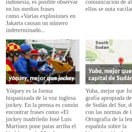
indonesia, es posible observar
comunicación de a
en los medios frases
ellos se nota vacila
como «Varias explosiones en
Jakarta causan un número
indeterminado...
Yuba
, mejor que
yóquey
, mejor que
jockey
capital de Sudán
Yóquey es la forma
Yuba, mejor que Jub
hispanizada de la voz inglesa
grafía apropiada de 
jockey. En la prensa es común
de Sudán del Sur, 
encontrar frases como «El
con las normas de l
jockey madrileño José Luis
Ortografía de la le
Martínez pone patas arriba el
española sobre la