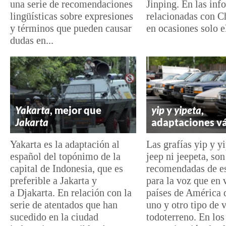
una serie de recomendaciones
Jinping. En las in
lingüísticas sobre expresiones
relacionadas con C
y términos que pueden causar
en ocasiones solo el
dudas en...
Yakarta
, mejor que
yip
y
yipeta
,
Jakarta
adaptaciones vá
Yakarta es la adaptación al
Las grafías yip y yi
español del topónimo de la
jeep ni jeepeta, so
capital de Indonesia, que es
recomendadas de es
preferible a Jakarta y
para la voz que en 
a Djakarta. En relación con la
países de América 
serie de atentados que han
uno y otro tipo de 
sucedido en la ciudad
todoterreno. En lo