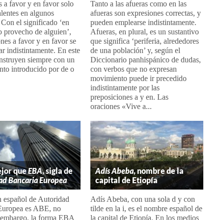
 a favor y en favor solo
Tanto a las afueras como en las
lentes en algunos
afueras son expresiones correctas, y
 Con el significado ‘en
pueden emplearse indistintamente.
o provecho de alguien’,
Afueras, en plural, es un sustantivo
ones a favor y en favor se
que significa ‘periferia, alrededores
r indistintamente. En este
de una población’ y, según el
onstruyen siempre con un
Diccionario panhispánico de dudas,
to introducido por de o
con verbos que no expresan
movimiento puede ir precedido
indistintamente por las
preposiciones a y en. Las
oraciones «Vive a...
ejor que
EBA
, sigla de
Adís Abeba
, nombre de la
ad Bancaria Europea
capital de Etiopía
n español de Autoridad
Adís Abeba, con una sola d y con
Europea es ABE, no
tilde en la i, es el nombre español de
embargo, la forma EBA
la capital de Etiopía. En los medios