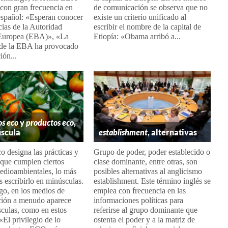
con gran frecuencia en
de comunicación se observa que no
español: «Esperan conocer
existe un criterio unificado al
cias de la Autoridad
escribir el nombre de la capital de
Europea (EBA)», «La
Etiopía: «Obama arribó a...
de la EBA ha provocado
ión...
os eco
y
productos eco
,
scula
establishment
, alternativas
 designa las prácticas y
Grupo de poder, poder establecido o
 que cumplen ciertos
clase dominante, entre otras, son
medioambientales, lo más
posibles alternativas al anglicismo
s escribirlo en minúsculas.
establishment. Este término inglés se
go, en los medios de
emplea con frecuencia en las
ión a menudo aparece
informaciones políticas para
culas, como en estos
referirse al grupo dominante que
«El privilegio de lo
ostenta el poder y a la matriz de