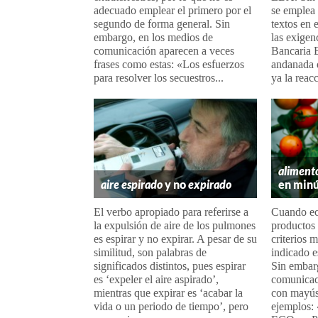
adecuado emplear el primero por el
se emplea 
segundo de forma general. Sin
textos en 
embargo, en los medios de
las exigen
comunicación aparecen a veces
Bancaria 
frases como estas: «Los esfuerzos
andanada 
para resolver los secuestros...
ya la reacc
aliment
aire espirado
y no
expirado
en minú
El verbo apropiado para referirse a
Cuando eco
la expulsión de aire de los pulmones
productos
es espirar y no expirar. A pesar de su
criterios 
similitud, son palabras de
indicado e
significados distintos, pues espirar
Sin embar
es ‘expeler el aire aspirado’,
comunicac
mientras que expirar es ‘acabar la
con mayús
vida o un periodo de tiempo’, pero
ejemplos: 