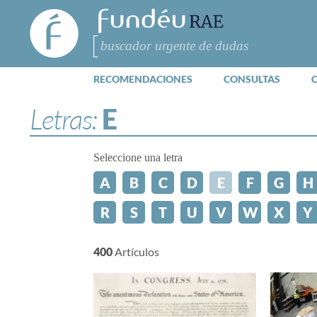
FundéuRAE
- Fundación
del Español
Buscar
Urgente
RECOMENDACIONES
CONSULTAS
Letras:
E
Seleccione una letra
A
B
C
D
E
F
G
H
R
S
T
U
V
W
X
Y
400
Artículos