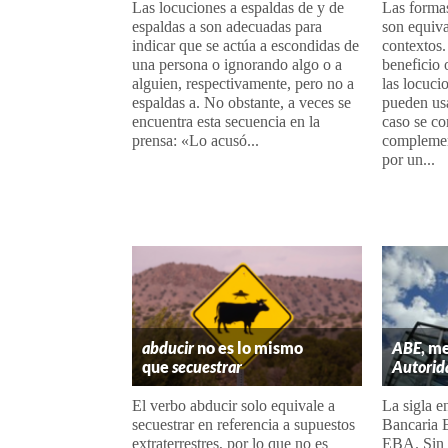
Las locuciones a espaldas de y de
Las formas
espaldas a son adecuadas para
son equiva
indicar que se actúa a escondidas de
contextos.
una persona o ignorando algo o a
beneficio 
alguien, respectivamente, pero no a
las locuci
espaldas a. No obstante, a veces se
pueden usa
encuentra esta secuencia en la
caso se c
prensa: «Lo acusó...
complemen
por un...
abducir
no es lo mismo
ABE
, m
que
secuestrar
Autorid
El verbo abducir solo equivale a
La sigla e
secuestrar en referencia a supuestos
Bancaria 
extraterrestres, por lo que no es
EBA. Sin 