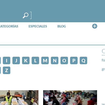
Me
CATEGORÍAS
ESPECIALES
BLOG
O
I
J
K
L
M
N
O
P
Q
fo
g
Z
lé