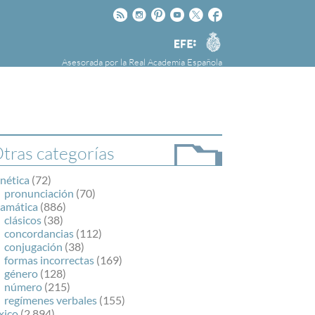
Rss
Instagram
Pinteres
Youtube
Twitter
Facebook
RAE
Agencia
EFE
Asesorada por la
Real Academia Española
nú
NOTICIAS
SOBRE LA FUNDÉURAE
FundéuRAE es una fundación patrocinada por
la Agencia Efe y la Real Academia Española,
cuyo objetivo es colaborar con el buen uso del
tras categorías
español en los medios de comunicación y en
Internet.
nética
(72)
pronunciación
(70)
ramática
(886)
clásicos
(38)
concordancias
(112)
conjugación
(38)
formas incorrectas
(169)
género
(128)
número
(215)
regímenes verbales
(155)
xico
(2.894)