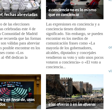
a conciencia
no es lo mismo
M
, fechas abreviadas
que
en conciencia
 de las elecciones
Las expresiones en conciencia y a
s celebradas este 4 de
conciencia tienen distinto
a Comunidad de Madrid
significado. Sin embargo, se pueden
se recuerda que las formas
encontrar en los medios de
son válidas para abreviar
comunicación frases como «La
or
Es posible encontrar en los
mayoría de los gobernadores,
ases como «Los
alcaldes, diputados y concejales
 al 4M dedican la
vendieron su voto y solo unos pocos
votaron a conciencia» o «El voto a
conciencia...
vi
de
y
en favor de
, usos
dos
a las afueras
o
en las afueras