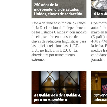
250 años de la
independencia de Estados
Unidos, claves de redacción
4-M
y
4
Este 4 de julio se cumplen 250 años
Con motivo
de la Declaración de Independencia
autonómica
de los Estados Unidos y, con motivo
mayo en l
de ello, se ofrecen una serie de
(España), 
claves de redacción lingüísticas para
4-M y 4M 
las noticias relacionadas. 1. EE.
la fecha. 
UU., no EEUU ni EE.UU. La
medios fr
abreviatura por truncamiento
candidatos
extremo...
jornada...
a espaldas de
o
de espaldas a
,
a favor 
pero no
a espaldas a
adecua