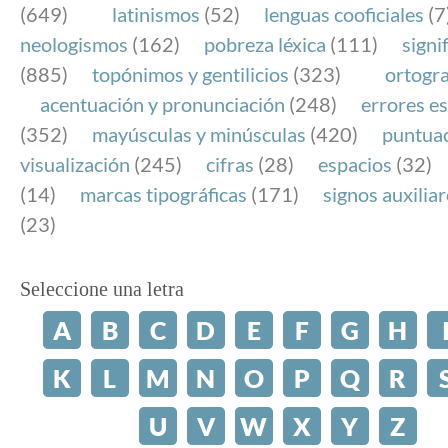
(649)
latinismos
(52)
lenguas cooficiales
(7
neologismos
(162)
pobreza léxica
(111)
signi
(885)
topónimos y gentilicios
(323)
ortogra
acentuación y pronunciación
(248)
errores es
(352)
mayúsculas y minúsculas
(420)
puntua
visualización
(245)
cifras
(28)
espacios
(32)
(14)
marcas tipográficas
(171)
signos auxilia
(23)
Seleccione una letra
A
B
C
D
E
F
G
H
K
L
M
N
O
P
Q
R
U
V
W
X
Y
Z