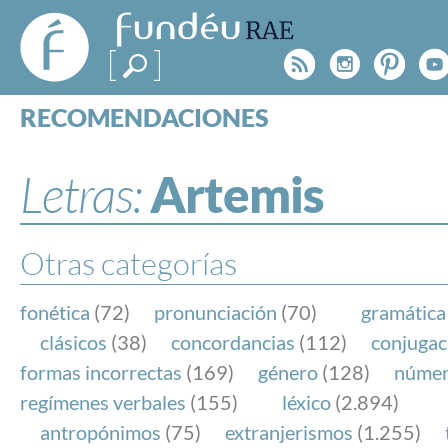
FundéuRAE
- Fundación
Rss
Instagr
Pinte
Y
del Español
Urgente
RECOMENDACIONES
Real Acad
CONSULTAS
CATEGORÍAS
Letras:
Artemis
ESPECIALES
BLOG
NOTICIAS
Otras categorías
SOBRE LA FUNDÉURAE
fonética
(72)
pronunciación
(70)
gramática
FundéuRAE es una fundación patrocinada por la 
clásicos
(38)
concordancias
(112)
conjugac
y la Real Academia Española, cuyo objetivo es co
formas incorrectas
(169)
género
(128)
núme
el buen uso del español en los medios de comuni
regímenes verbales
(155)
léxico
(2.894)
Internet.
antropónimos
(75)
extranjerismos
(1.255)