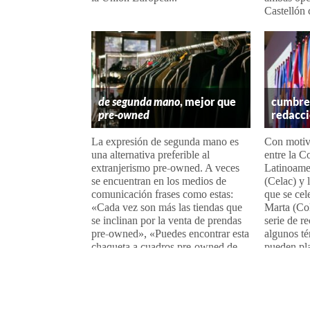
Castellón c
de segunda mano
, mejor que
cumbre 
pre-owned
redacc
La expresión de segunda mano es
Con motiv
una alternativa preferible al
entre la 
extranjerismo pre-owned. A veces
Latinoame
se encuentran en los medios de
(Celac) y
comunicación frases como estas:
que se cel
«Cada vez son más las tiendas que
Marta (Co
se inclinan por la venta de prendas
serie de 
pre-owned», «Puedes encontrar esta
algunos té
chaqueta a cuadros pre-owned de...
pueden pla