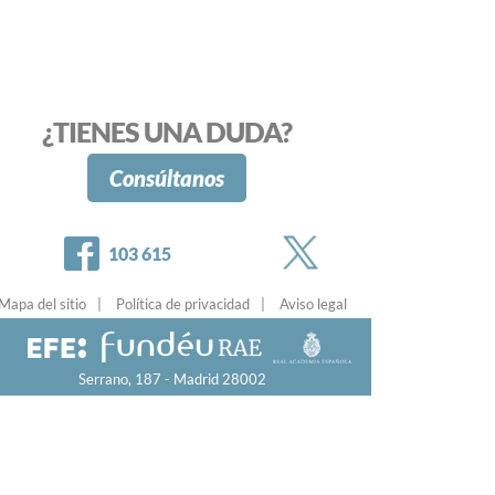
¿TIENES UNA DUDA?
Consúltanos
Twitter
Facebook
103 615
Mapa del sitio
Política de privacidad
Aviso legal
Serrano, 187 - Madrid 28002