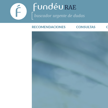
FundéuRAE
- Fundación
del Español
Buscar
Urgente
RECOMENDACIONES
CONSULTAS