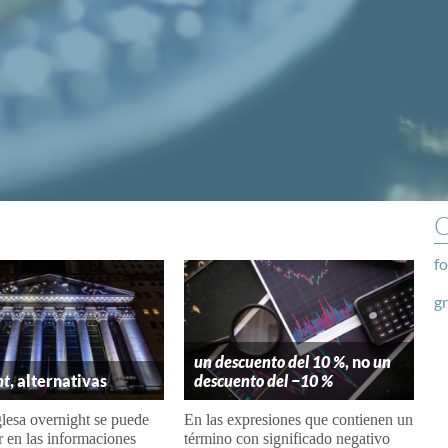
O
fo
g
un descuento del 10 %
, no
un
ht
, alternativas
descuento del −10 %
lesa overnight se puede
En las expresiones que contienen un
 en las informaciones
término con significado negativo