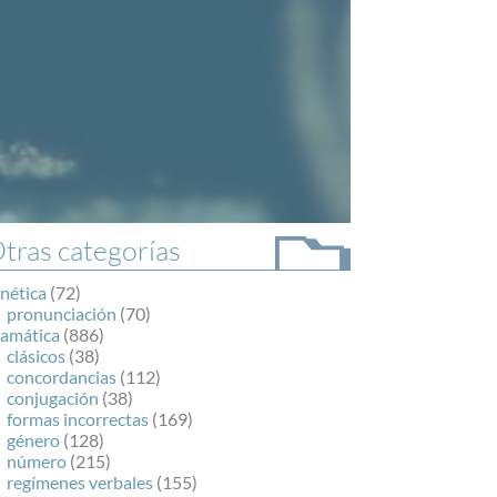
tras categorías
nética
(72)
pronunciación
(70)
ramática
(886)
clásicos
(38)
concordancias
(112)
conjugación
(38)
formas incorrectas
(169)
género
(128)
número
(215)
regímenes verbales
(155)