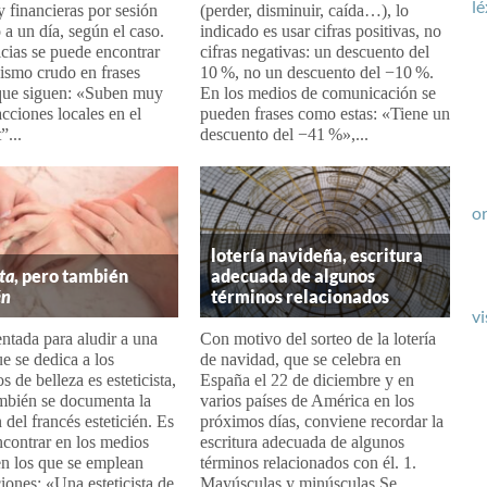
lé
y financieras por sesión
(perder, disminuir, caída…), lo
 a un día, según el caso.
indicado es usar cifras positivas, no
icias se puede encontrar
cifras negativas: un descuento del
cismo crudo en frases
10 %, no un descuento del −10 %.
que siguen: «Suben muy
En los medios de comunicación se
acciones locales en el
pueden frases como estas: «Tiene un
”...
descuento del −41 %»,...
or
lotería navideña, escritura
sta
, pero también
adecuada de algunos
én
términos relacionados
vi
ntada para aludir a una
Con motivo del sorteo de la lotería
e se dedica a los
de navidad, que se celebra en
s de belleza es esteticista,
España el 22 de diciembre y en
mbién se documenta la
varios países de América en los
 del francés esteticién. Es
próximos días, conviene recordar la
ncontrar en los medios
escritura adecuada de algunos
n los que se emplean
términos relacionados con él. 1.
ones: «Una esteticista de
Mayúsculas y minúsculas Se