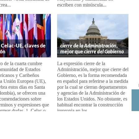
rea...
escriben con minúscula...
Celac-UE, claves de
cierre de la Administración
,
ión
mejor que
cierre del Gobierno
o de la cuarta cumbre
La expresión cierre de la
Comunidad de Estados
Administración, mejor que cierre del
ricanos y Caribeños
Gobierno, es la forma recomendada
 la Unión Europea (UE),
en español para referirse a la medida
ebra estos días en Santa
por la cual se cierran departamentos
lombia), se ofrecen una
y agencias de la Administración de
recomendaciones sobre
los Estados Unidos. No obstante, es
rminos y expresiones que
habitual encontrar la construcción
ntear dudas. 1. Celac o...
impropia en los...