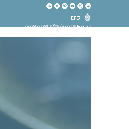
Rss
Instagram
Pinteres
Youtube
Twitter
Facebook
RAE
Agencia
EFE
Asesorada por la
Real Academia Española
nú
NOTICIAS
SOBRE LA FUNDÉURAE
FundéuRAE es una fundación patrocinada por
la Agencia Efe y la Real Academia Española,
cuyo objetivo es colaborar con el buen uso del
español en los medios de comunicación y en
Internet.