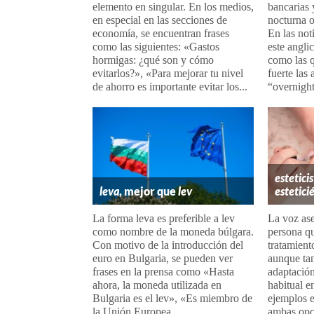
elemento en singular. En los medios,
bancarias 
en especial en las secciones de
nocturna o
economía, se encuentran frases
En las not
como las siguientes: «Gastos
este angli
hormigas: ¿qué son y cómo
como las 
evitarlos?», «Para mejorar tu nivel
fuerte las 
de ahorro es importante evitar los...
“overnight
estetici
leva
, mejor que
lev
estetici
La forma leva es preferible a lev
La voz ase
como nombre de la moneda búlgara.
persona qu
Con motivo de la introducción del
tratamiento
euro en Bulgaria, se pueden ver
aunque ta
frases en la prensa como «Hasta
adaptación
ahora, la moneda utilizada en
habitual e
Bulgaria es el lev», «Es miembro de
ejemplos e
la Unión Europea...
ambas opci