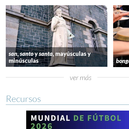
san
,
santo
y
santa
, mayúsculas y
minúsculas
bong
ver más
Recursos