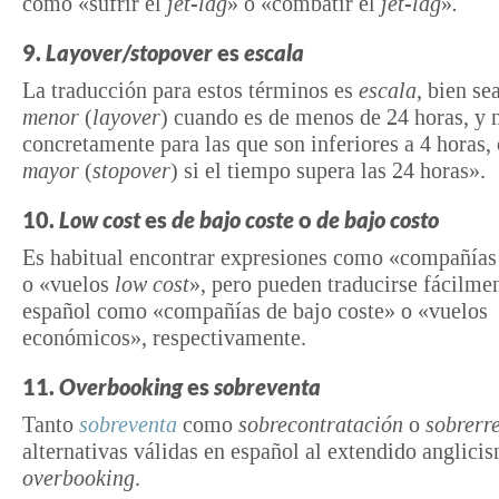
como «sufrir el
jet-lag
» o «combatir el
jet-lag
»
.
9.
Layover/stopover
es
escala
La traducción para estos términos es
escala
, bien se
menor
(
layover
) cuando es de menos de 24 horas, y
concretamente para las que son inferiores a 4 horas,
mayor
(
stopover
) si el tiempo supera las 24 horas».
10.
Low cost
es
de
bajo coste
o
de
bajo costo
Es habitual encontrar expresiones como «compañía
o «vuelos
low cost
», pero pueden traducirse fácilmen
español como «compañías de bajo coste» o «vuelos
económicos», respectivamente.
11.
Overbooking
es
sobreventa
Tanto
sobreventa
como
sobrecontratación
o
sobrerr
alternativas válidas en español al extendido anglici
overbooking
.