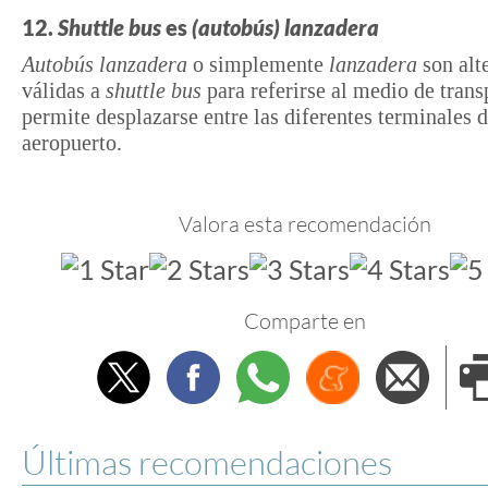
12.
Shuttle bus
es
(autobús) lanzadera
Autobús lanzadera
o simplemente
lanzadera
son alt
válidas a
shuttle bus
para referirse al medio de trans
permite desplazarse entre las diferentes terminales 
aeropuerto.
Valora esta recomendación
Comparte en
Twitter
Facebook
Whatsapp
Menéame
Envi
e
Últimas recomendaciones