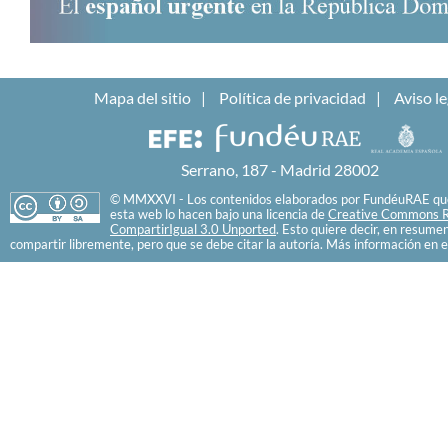
Mapa del sitio
Política de privacidad
Aviso le
Serrano, 187 - Madrid 28002
© MMXXVI - Los contenidos elaborados por FundéuRAE que
esta web lo hacen bajo una licencia de
Creative Commons R
CompartirIgual 3.0 Unported
. Esto quiere decir, en resume
compartir libremente, pero que se debe citar la autoría. Más información en e