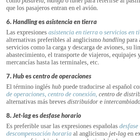
como
pasarela
,
manga
o
túnel
para referirse al pasil
que los pasajeros entran en el avión.
6.
Handling
es
asistencia en tierra
Las expresiones
asistencia en tierra
o
servicios en t
alternativas preferibles al anglicismo
handling
para 
servicios como la carga y descarga de aviones, su li
abastecimiento, el transporte de viajeros, equipajes 
mercancías hasta las terminales, etc.
7.
Hub
es
centro de operaciones
El término inglés
hub
puede traducirse al español 
de operaciones
,
centro de conexión,
centro de distri
alternativas más breves
distribuidor
e
intercambiado
8.
Jet-lag
es
desfase horario
Es preferible usar las expresiones españolas
desfase
descompensación
horaria
al anglicismo
jet-lag
en ex