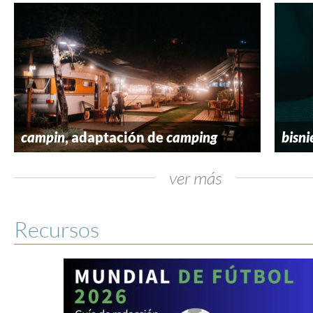
campin
, adaptación de
camping
bisni
ver más
Recursos