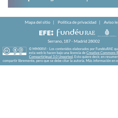
Mapa del sitio
Política de privacidad
Aviso le
Serrano, 187 - Madrid 28002
© MMXXVI - Los contenidos elaborados por FundéuRAE que
esta web lo hacen bajo una licencia de
Creative Commons R
CompartirIgual 3.0 Unported
. Esto quiere decir, en resume
compartir libremente, pero que se debe citar la autoría. Más información en e