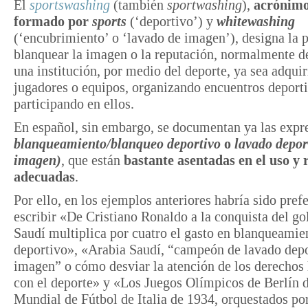
El
sportswashing
(también
sportwashing
),
acrónim
formado por
sports
(‘deportivo’) y
whitewashing
(‘encubrimiento’ o ‘lavado de imagen’), designa la p
blanquear la imagen o la reputación, normalmente de
una institución, por medio del deporte, ya sea adqui
jugadores o equipos, organizando encuentros deport
participando en ellos.
En español, sin embargo, se documentan ya las expr
blanqueamiento/blanqueo deportivo
o
lavado depor
imagen)
, que están
bastante asentadas en el uso y 
adecuadas
.
Por ello, en los ejemplos anteriores habría sido prefe
escribir «De Cristiano Ronaldo a la conquista del go
Saudí multiplica por cuatro el gasto en blanqueamie
deportivo», «Arabia Saudí, “campeón de lavado depo
imagen” o cómo desviar la atención de los derecho
con el deporte» y «Los Juegos Olímpicos de Berlín d
Mundial de Fútbol de Italia de 1934, orquestados por