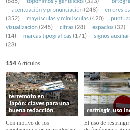
(885)
topónimos y gentilicios
(323)
ortogra
acentuación y pronunciación
(248)
errores es
(352)
mayúsculas y minúsculas
(420)
puntua
visualización
(245)
cifras
(28)
espacios
(32)
(14)
marcas tipográficas
(171)
signos auxilia
(23)
154
Artículos
terremoto en
Japón: claves para una
buena redacción
restringir
, uso i
Con motivo de los
El uso de restringir
acontecimientos ocurridos en
de fenómenos atmos