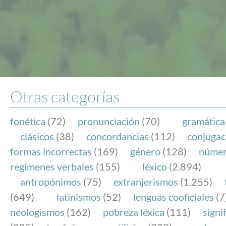
Otras categorías
fonética
(72)
pronunciación
(70)
gramática
clásicos
(38)
concordancias
(112)
conjugac
formas incorrectas
(169)
género
(128)
núme
regímenes verbales
(155)
léxico
(2.894)
antropónimos
(75)
extranjerismos
(1.255)
(649)
latinismos
(52)
lenguas cooficiales
(7
neologismos
(162)
pobreza léxica
(111)
signi