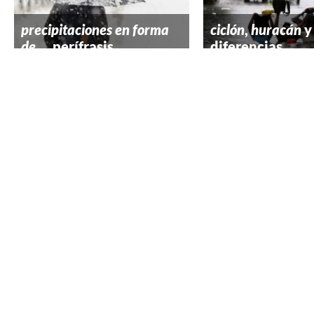
precipitaciones en forma
ciclón
,
huracán
y
de...
, perífrasis
diferencias
Se emplean con frecuencia
Ciclón y huracán p
estructuras rebuscadas en
usarse como sinóni
sustitución de palabras
tifón tiene un sign
concretas propias de nuestra
restringido. Una ba
lengua, como precipitaciones
en los trópicos con
en forma de agua por lluvia.
fuertes vientos en 
La construcción
círculos a su alrede
precipitaciones en forma de
llama ciclón tropica
nieve/agua aparece a menudo
suele acortar como
en las secciones de
ciclón. También se 
meteorología de los medios de
huracán, aunque en 
comunicación para referirse
nombre se aplica sol
a...
...
‹ Anterior
1
11
12
13