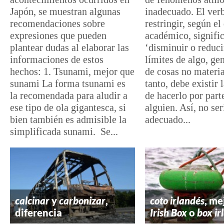
Japón, se muestran algunas
inadecuado. El ver
recomendaciones sobre
restringir, según el
expresiones que pueden
académico, signifi
plantear dudas al elaborar las
‘disminuir o reduci
informaciones de estos
límites de algo, ge
hechos: 1. Tsunami, mejor que
de cosas no materia
sunami La forma tsunami es
tanto, debe existir 
la recomendada para aludir a
de hacerlo por part
ese tipo de ola gigantesca, si
alguien. Así, no ser
bien también es admisible la
adecuado...
simplificada sunami. Se...
calcinar
y
carbonizar
,
coto irlandés
, me
diferencia
Irish Box
o
box ir