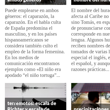
Puede emplearse en ambos
El nombre del hura
géneros: el caparazón, la
afecta al Caribe n
caparazón. En el habla culta
sino Tomás, en esp
de España predomina el
de pronunciarse c
masculino, y en los países
corresponde en nue
hispanoamericanos se
lengua. Algunos hu
considera también culto el
reciben nombres de
empleo de la forma femenina.
tomados de varias 
En los medios de
especial el inglés, 
comunicación encontramos
el español, y aunqu
ejemplos como «El niño era
razones prácticas...
apodado “el niño tortuga”...
terremotos: escala de
Richter y escala de
precipitaciones