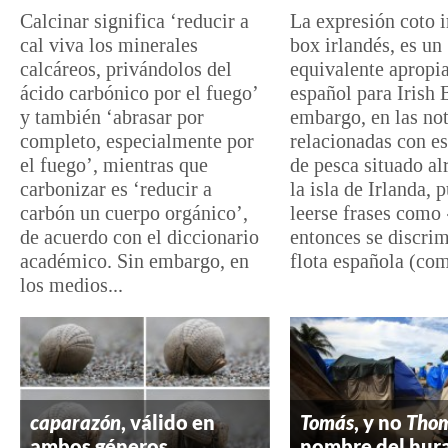
Calcinar significa ‘reducir a
La expresión coto i
cal viva los minerales
box irlandés, es un
calcáreos, privándolos del
equivalente apropi
ácido carbónico por el fuego’
español para Irish 
y también ‘abrasar por
embargo, en las not
completo, especialmente por
relacionadas con es
el fuego’, mientras que
de pesca situado al
carbonizar es ‘reducir a
la isla de Irlanda, 
carbón un cuerpo orgánico’,
leerse frases como
de acuerdo con el diccionario
entonces se discrim
académico. Sin embargo, en
flota española (com
los medios...
caparazón
, válido en
Tomás
, y no
Tho
ambos géneros
nombre del hur