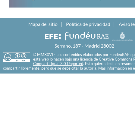
Mapa del sitio
Política de privacidad
Aviso le
Serrano, 187 - Madrid 28002
© MMXXVI - Los contenidos elaborados por FundéuRAE que
esta web lo hacen bajo una licencia de
Creative Commons R
CompartirIgual 3.0 Unported
. Esto quiere decir, en resume
compartir libremente, pero que se debe citar la autoría. Más información en e