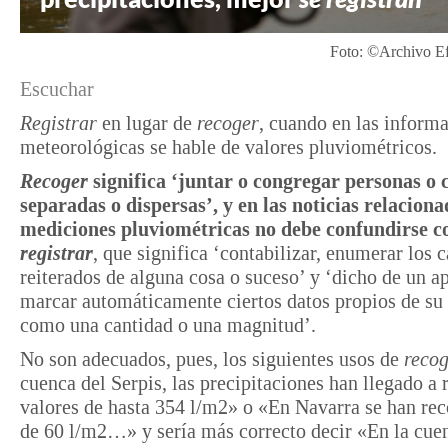
Foto: ©Archivo E
Escuchar
Registrar
en lugar de
recoger
, cuando en las inform
meteorológicas se hable de valores pluviométricos.
Recoger
significa ‘juntar o congregar personas o 
separadas o dispersas’, y en las noticias relaciona
mediciones pluviométricas no debe confundirse c
registrar
, que significa ‘contabilizar, enumerar los 
reiterados de alguna cosa o suceso’ y ‘dicho de un a
marcar automáticamente ciertos datos propios de su 
como una cantidad o una magnitud’.
No son adecuados, pues, los siguientes usos de
reco
cuenca del Serpis, las precipitaciones han llegado a 
valores de hasta 354 l/m
2
» o «En Navarra se han re
de 60 l/m
2
…» y sería más correcto decir «En la cue