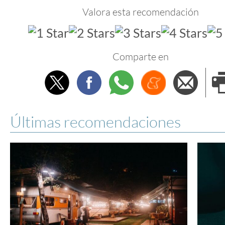
Valora esta recomendación
Comparte en
Twitter
Facebook
Whatsapp
Menéame
Envi
e
Últimas recomendaciones