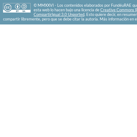
© MMXXVI - Los contenidos elaborados por FundéuRAE que
esta web lo hacen bajo una licencia de
Creative Commons R
CompartirIgual 3.0 Unported
. Esto quiere decir, en resume
compartir libremente, pero que se debe citar la autoría. Más información en e