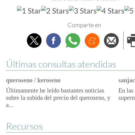
Comparte en
Twitter
Facebook
Whatsapp
Menéame
Envi
e
Últimas consultas atendidas
queroseno / keroseno
sanjac
Últimamente he leído bastantes noticias
En las 
sobre la subida del precio del queroseno, y
superm
a...
Recursos