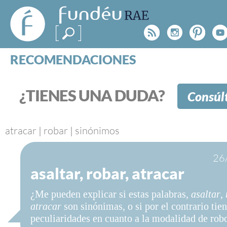
FundéuRAE
- Fundación
Rss
Instagr
Pinte
Y
del Español
Urgente
RECOMENDACIONES
Real Acad
CONSULTAS
CATEGORÍAS
¿TIENES UNA DUDA?
Consúl
ESPECIALES
BLOG
NOTICIAS
atracar
|
robar
|
sinónimos
SOBRE LA FUNDÉURAE
26
asaltar, robar, atracar
FundéuRAE es una fundación patrocinada por la 
y la Real Academia Española, cuyo objetivo es co
¿Me pueden explicar si estas palabras,
asaltar
,
el buen uso del español en los medios de comuni
atracar
son sinónimas, o si por el contrario tie
Internet.
peculiaridades en cuanto a la modalidad de rob