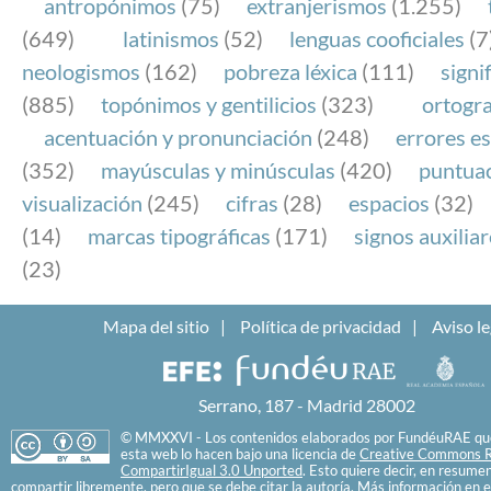
antropónimos
(75)
extranjerismos
(1.255)
(649)
latinismos
(52)
lenguas cooficiales
(7
neologismos
(162)
pobreza léxica
(111)
signi
(885)
topónimos y gentilicios
(323)
ortogra
acentuación y pronunciación
(248)
errores es
(352)
mayúsculas y minúsculas
(420)
puntua
visualización
(245)
cifras
(28)
espacios
(32)
(14)
marcas tipográficas
(171)
signos auxilia
(23)
Mapa del sitio
Política de privacidad
Aviso le
Serrano, 187 - Madrid 28002
© MMXXVI - Los contenidos elaborados por FundéuRAE que
esta web lo hacen bajo una licencia de
Creative Commons R
CompartirIgual 3.0 Unported
. Esto quiere decir, en resume
compartir libremente, pero que se debe citar la autoría. Más información en e