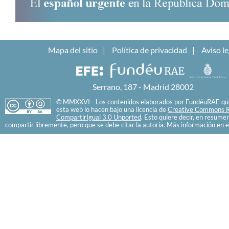
Mapa del sitio
Política de privacidad
Aviso le
Serrano, 187 - Madrid 28002
© MMXXVI - Los contenidos elaborados por FundéuRAE que
esta web lo hacen bajo una licencia de
Creative Commons R
CompartirIgual 3.0 Unported
. Esto quiere decir, en resume
compartir libremente, pero que se debe citar la autoría. Más información en e