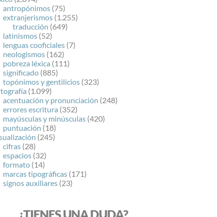
antropónimos
(75)
extranjerismos
(1.255)
traducción
(649)
latinismos
(52)
lenguas cooficiales
(7)
neologismos
(162)
pobreza léxica
(111)
significado
(885)
topónimos y gentilicios
(323)
tografía
(1.099)
acentuación y pronunciación
(248)
errores escritura
(352)
mayúsculas y minúsculas
(420)
puntuación
(18)
sualización
(245)
cifras
(28)
espacios
(32)
formato
(14)
marcas tipográficas
(171)
signos auxiliares
(23)
¿TIENES UNA DUDA?