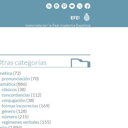
Rss
Instagram
Pinteres
Youtube
Twitter
Facebook
RAE
Agencia
EFE
Asesorada por la
Real Academia Española
nú
NOTICIAS
SOBRE LA FUNDÉURAE
FundéuRAE es una fundación patrocinada por
la Agencia Efe y la Real Academia Española,
cuyo objetivo es colaborar con el buen uso del
tras categorías
español en los medios de comunicación y en
Internet.
nética
(72)
pronunciación
(70)
ramática
(886)
clásicos
(38)
concordancias
(112)
conjugación
(38)
formas incorrectas
(169)
género
(128)
número
(215)
regímenes verbales
(155)
xico
(2.894)