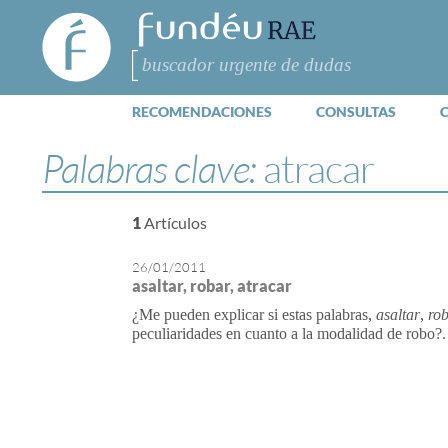
FundéuRAE
- Fundación
del Español
Buscar
Urgente
RECOMENDACIONES
CONSULTAS
Palabras clave:
atracar
1
Artículos
26/01/2011
asaltar, robar, atracar
¿Me pueden explicar si estas palabras,
asaltar
,
ro
peculiaridades en cuanto a la modalidad de robo?.