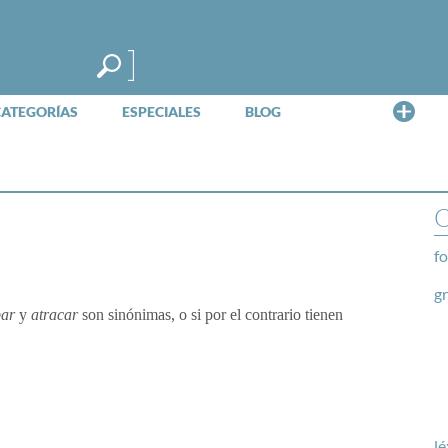
Me
CATEGORÍAS
ESPECIALES
BLOG
O
fo
g
bar
y
atracar
son sinónimas, o si por el contrario tienen
lé