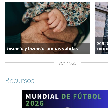
san
,
bisnieto
y
biznieto
, ambas válidas
minú
ver más
Recursos