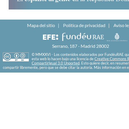
Mapa del sitio
Política de privacidad
Aviso le
Serrano, 187 - Madrid 28002
© MMXXVI - Los contenidos elaborados por FundéuRAE que
esta web lo hacen bajo una licencia de
Creative Commons R
CompartirIgual 3.0 Unported
. Esto quiere decir, en resume
compartir libremente, pero que se debe citar la autoría. Más información en e