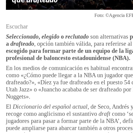
Foto: ©Agencia EFE
Escuchar
Seleccionado
,
elegido
o
reclutado
son alternativas
p
a
drafteado
, opción también válida, para referirse a
escogido para formar parte de un equipo de la lig
profesional de baloncesto estadounidense (NBA).
En los medios de comunicación es habitual encontrar
como «¿Cómo puede llegar a la NBA un jugador que
drafteado?», «Díez ya fue drafteado en el puesto 54
Utah Jazz» o «Juancho acababa de ser drafteado por 
Nuggets».
El
Diccionario del español actual
, de Seco, Andrés 
recoge como anglicismo el sustantivo
draft
como ‘se
jugadores para pasar a formar parte de la NBA’, defi
puede ampliarse para abarcar también a otros proces