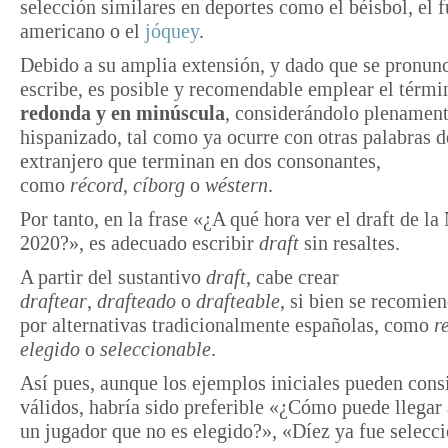
selección similares en deportes como el béisbol, el f
americano o el
jóquey
.
Debido a su amplia extensión, y dado que se pronun
escribe, es posible y recomendable emplear el térm
redonda y en minúscula
, considerándolo plenamen
hispanizado, tal como ya ocurre con otras palabras d
extranjero que terminan en dos consonantes,
como
récord
,
cíborg
o
wéstern
.
Por tanto, en la frase «¿A qué hora ver el draft de l
2020?», es adecuado escribir
draft
sin resaltes.
A partir del sustantivo
draft
, cabe crear
draftear
,
drafteado
o
drafteable
, si bien se recomie
por alternativas tradicionalmente españolas, como
r
elegido
o
seleccionable
.
Así pues, aunque los ejemplos iniciales pueden cons
válidos, habría sido preferible «¿Cómo puede llegar
un jugador que no es elegido?», «Díez ya fue selecc