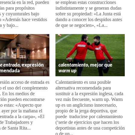
resencia en la red, pueden
se emplean estas construcciones
adas para propósitos
indistintamente y se generan dudas
s y coyunturales bajo
sobre su propiedad: «La Junta está
o «Además hace vestidos
dando a conocer los despidos antes
a y bajo...
de que se negocien», «La...
de entrada
, expresión
calentamiento
, mejor que
omendada
warm up
esión acceso de entrada es
Calentamiento es una posible
o el uso del complemento
alternativa recomendada para
. En los medios de
sustituir a la expresión inglesa, cada
ión pueden encontrarse
vez más frecuente, warm up. Warm
o estas: «Aspecto que
up es un anglicismo innecesario,
 ayer por la mañana el
propio de la jerga deportiva, que
entrada a la carpa», «El
puede traducirse por calentamiento
de Trabajadores y
(‘serie de ejercicios que hacen los
de Santa Rita...
deportistas antes de una competición
o de un...