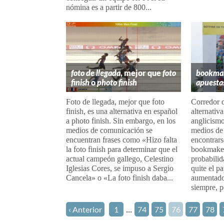
nómina es a partir de 800...
foto de llegada
, mejor que
foto
bookma
finish
o
photo finish
apuesta
Foto de llegada, mejor que foto
Corredor d
finish, es una alternativa en español
alternativ
a photo finish. Sin embargo, en los
anglicism
medios de comunicación se
medios de
encuentran frases como «Hizo falta
encontrars
la foto finish para determinar que el
bookmaker 
actual campeón gallego, Celestino
probabilid
Iglesias Cores, se impuso a Sergio
quite el p
Cancela» o «La foto finish daba...
aumentado
siempre, p
...
‹ Anterior
1
74
75
76
77
78