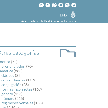
Rss
Instagram
Pinteres
Youtube
Twitter
Facebook
RAE
Agencia
EFE
Asesorada por la
Real Academia Española
nú
NOTICIAS
SOBRE LA FUNDÉURAE
FundéuRAE es una fundación patrocinada por
la Agencia Efe y la Real Academia Española,
cuyo objetivo es colaborar con el buen uso del
tras categorías
español en los medios de comunicación y en
Internet.
nética
(72)
pronunciación
(70)
ramática
(886)
clásicos
(38)
concordancias
(112)
conjugación
(38)
formas incorrectas
(169)
género
(128)
número
(215)
regímenes verbales
(155)
xico
(2.894)