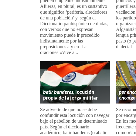
pueden emplearse indistintamente.
políticos 
Afueras, en plural, es un sustantivo
guerrillera
que significa ‘periferia, alrededores
vacilación
de una población’ y, según el
los partido
Diccionario panhispánico de dudas,
organizaci
con verbos que no expresan
Afganistán
movimiento puede ir precedido
lengua pri
indistintamente por las
pasto (o p
preposiciones a y en. Las
dialectal...
oraciones «Vive a...
batir banderas
, locución
por enc
propia de la jerga militar
encargo
Se advierte de que no se debe
Se recomie
confundir esta locución con navegar
por encarg
bajo el pabellón de un determinado
En los me
país. Según el diccionario
frecuente 
académico, batir banderas (o abatir
como «Una