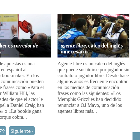
ker
es
corredor de
agente libre
, calco del inglés
s
innecesario
e apuestas es una
Agente libre es un calco del inglés
a en español al
que puede sustituirse por jugador sin
o bookmaker. En los
contrato o jugador libre. Desde hace
 comunicación pueden
algunos años es frecuente encontrar
e frases como «Para el
en los medios de comunicación
William Hill, las
frases como las siguientes: «Los
ades de que el actor le
Memphis Grizzlies han decidido
apel a Daniel Craig han
renunciar a OJ Mayo, uno de los
» o «La bookie gana
agentes libres más...
orque cobra...
79
Siguiente ›