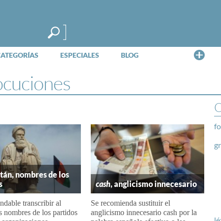
Me
CATEGORÍAS
ESPECIALES
BLOG
locuciones
O
fo
g
tán, nombres de los
s
cash
, anglicismo innecesario
dable transcribir al
Se recomienda sustituir el
s nombres de los partidos
anglicismo innecesario cash por la
lé