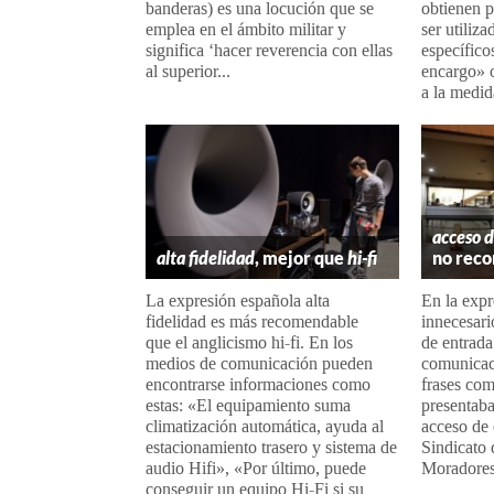
banderas) es una locución que se
obtienen p
emplea en el ámbito militar y
ser utiliz
significa ‘hacer reverencia con ellas
específico
al superior...
encargo» 
a la medid
acceso 
alta fidelidad
, mejor que
hi-fi
no rec
La expresión española alta
En la expr
fidelidad es más recomendable
innecesari
que el anglicismo hi-fi. En los
de entrada
medios de comunicación pueden
comunicac
encontrarse informaciones como
frases com
estas: «El equipamiento suma
presentaba
climatización automática, ayuda al
acceso de 
estacionamiento trasero y sistema de
Sindicato 
audio Hifi», «Por último, puede
Moradores 
conseguir un equipo Hi-Fi si su