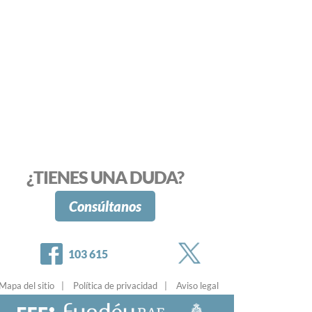
¿TIENES UNA DUDA?
Consúltanos
Twitter
Facebook
103 615
Mapa del sitio
Política de privacidad
Aviso legal