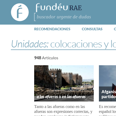
FundéuRAE
- Fundación
del Español
Buscar
Urgente
RECOMENDACIONES
CONSULTAS
Unidades:
colocaciones y 
948
Artículos
Afganis
a las afueras
o
en las afueras
partido
Tanto a las afueras como en las
Es recomen
afueras son expresiones correctas, y
español lo