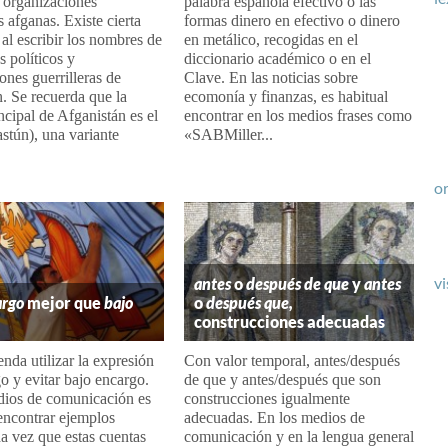
y organizaciones
palabra española efectivo o las
s afganas. Existe cierta
formas dinero en efectivo o dinero
 al escribir los nombres de
en metálico, recogidas en el
s políticos y
diccionario académico o en el
ones guerrilleras de
Clave. En las noticias sobre
. Se recuerda que la
ecomonía y finanzas, es habitual
ncipal de Afganistán es el
encontrar en los medios frases como
astún), una variante
«SABMiller...
or
vi
antes
o
después de que
y
antes
argo
mejor que
bajo
o
después que,
construcciones adecuadas
nda utilizar la expresión
Con valor temporal, antes/después
o y evitar bajo encargo.
de que y antes/después que son
dios de comunicación es
construcciones igualmente
encontrar ejemplos
adecuadas. En los medios de
 vez que estas cuentas
comunicación y en la lengua general