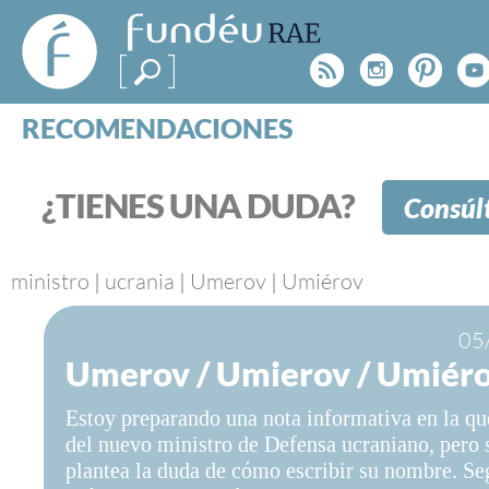
FundéuRAE
- Fundación
Rss
Instagr
Pinte
Y
del Español
Urgente
RECOMENDACIONES
Real Acad
CONSULTAS
CATEGORÍAS
¿TIENES UNA DUDA?
Consúl
ESPECIALES
BLOG
NOTICIAS
ministro
|
ucrania
|
Umerov
|
Umiérov
SOBRE LA FUNDÉURAE
05
Umerov / Umierov / Umiér
FundéuRAE es una fundación patrocinada por la 
y la Real Academia Española, cuyo objetivo es co
Estoy preparando una nota informativa en la qu
el buen uso del español en los medios de comuni
del nuevo ministro de Defensa ucraniano, pero
Internet.
plantea la duda de cómo escribir su nombre. Se