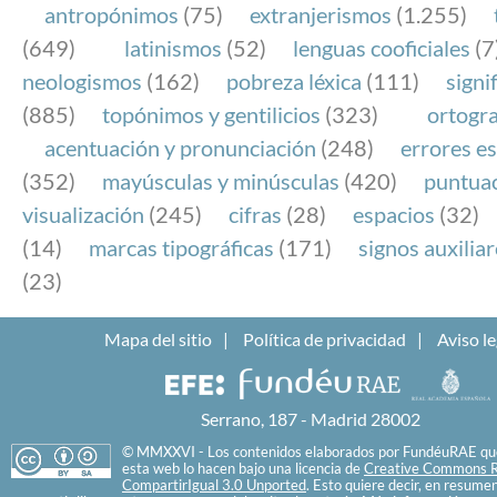
antropónimos
(75)
extranjerismos
(1.255)
(649)
latinismos
(52)
lenguas cooficiales
(7
neologismos
(162)
pobreza léxica
(111)
signi
(885)
topónimos y gentilicios
(323)
ortogra
acentuación y pronunciación
(248)
errores es
(352)
mayúsculas y minúsculas
(420)
puntua
visualización
(245)
cifras
(28)
espacios
(32)
(14)
marcas tipográficas
(171)
signos auxilia
(23)
Mapa del sitio
Política de privacidad
Aviso le
Serrano, 187 - Madrid 28002
© MMXXVI - Los contenidos elaborados por FundéuRAE que
esta web lo hacen bajo una licencia de
Creative Commons R
CompartirIgual 3.0 Unported
. Esto quiere decir, en resume