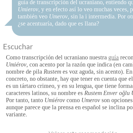
guía de transcripción del ucraniano, entiendo qu
Umierov
, y en efecto así lo veo muchas veces, 
también veo
Umerov
, sin la i intermedia. Por ot
¿se acentuaría, dado que es llana?
Escuchar
Como transcripción del ucraniano nuestra
guía
reco
Umiérov
, con acento por la razón que indica (en cam
nombre de pila
Rustem
es voz aguda, sin acento). En
concreto, no obstante, hay que tener en cuenta que e
es un tártaro crimeo, y en su lengua, que tiene forma
caracteres latinos, su nombre es
Rustem Enver oğlu
Por tanto, tanto
Umiérov
como
Umerov
son opciones 
aunque parece que la prensa en español se inclina po
variante.