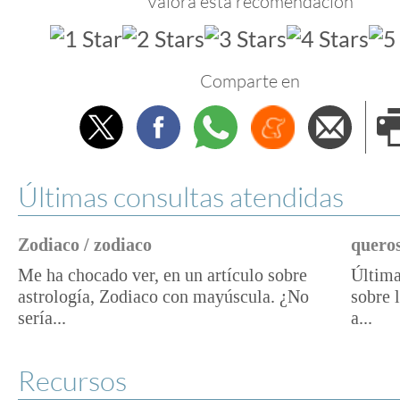
Valora esta recomendación
Comparte en
Twitter
Facebook
Whatsapp
Menéame
Envi
e
Últimas consultas atendidas
Zodiaco / zodiaco
queros
Me ha chocado ver, en un artículo sobre
Última
astrología, Zodiaco con mayúscula. ¿No
sobre 
sería...
a...
Recursos