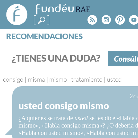
FundéuRAE
- Fundación
Rss
Instagr
Pinte
Y
del Español
Urgente
RECOMENDACIONES
Real Acad
CONSULTAS
CATEGORÍAS
¿TIENES UNA DUDA?
Consúl
ESPECIALES
BLOG
NOTICIAS
consigo
|
misma
|
mismo
|
tratamiento
|
usted
SOBRE LA FUNDÉURAE
26
usted consigo mismo
FundéuRAE es una fundación patrocinada por la 
y la Real Academia Española, cuyo objetivo es co
¿A quienes se trata de
usted
se les dice «Habla 
el buen uso del español en los medios de comuni
mismo», «Habla consigo misma»? ¿O debería d
Internet.
«Habla con usted mismo», «Habla con usted m