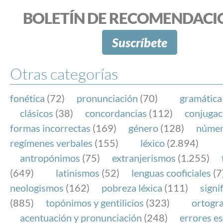
BOLETÍN DE RECOMENDACI
Suscríbete
Otras categorías
fonética
(72)
pronunciación
(70)
gramática
clásicos
(38)
concordancias
(112)
conjugac
formas incorrectas
(169)
género
(128)
núme
regímenes verbales
(155)
léxico
(2.894)
antropónimos
(75)
extranjerismos
(1.255)
(649)
latinismos
(52)
lenguas cooficiales
(7
neologismos
(162)
pobreza léxica
(111)
signi
(885)
topónimos y gentilicios
(323)
ortogra
acentuación y pronunciación
(248)
errores es