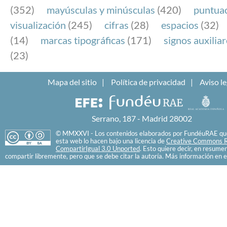
(352)
mayúsculas y minúsculas
(420)
puntua
visualización
(245)
cifras
(28)
espacios
(32)
(14)
marcas tipográficas
(171)
signos auxilia
(23)
Mapa del sitio
Política de privacidad
Aviso le
Serrano, 187 - Madrid 28002
© MMXXVI - Los contenidos elaborados por FundéuRAE que
esta web lo hacen bajo una licencia de
Creative Commons R
CompartirIgual 3.0 Unported
. Esto quiere decir, en resume
compartir libremente, pero que se debe citar la autoría. Más información en e