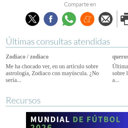
Comparte en
Twitter
Facebook
Whatsapp
Menéame
Envi
e
Últimas consultas atendidas
Zodiaco / zodiaco
queros
Me ha chocado ver, en un artículo sobre
Última
astrología, Zodiaco con mayúscula. ¿No
sobre 
sería...
a...
Recursos