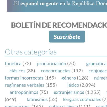
BOLETÍN DE RECOMENDACI
Suscríbete
Otras categorías
fonética
(72)
pronunciación
(70)
gramática
clásicos
(38)
concordancias
(112)
conjugac
formas incorrectas
(169)
género
(128)
núme
regímenes verbales
(155)
léxico
(2.894)
antropónimos
(75)
extranjerismos
(1.255)
(649)
latinismos
(52)
lenguas cooficiales
(7
neologismos
(162)
pobreza léxica
(111)
signi