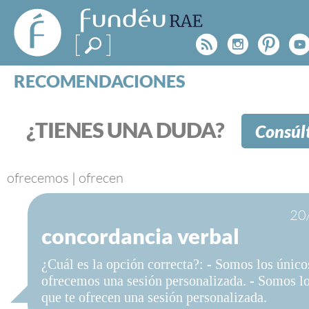
FundéuRAE
- Fundación
Rss
Instagr
Pinte
Y
del Español
Urgente
RECOMENDACIONES
Real Acad
CONSULTAS
CATEGORÍAS
¿TIENES UNA DUDA?
Consúl
ESPECIALES
BLOG
NOTICIAS
ofrecemos
|
ofrecen
SOBRE LA FUNDÉURAE
20
concordancia verbal
FundéuRAE es una fundación patrocinada por la 
y la Real Academia Española, cuyo objetivo es co
¿Cuál es la opción correcta?: - Somos los único
el buen uso del español en los medios de comuni
ofrecemos una sesión personalizada. - Somos l
Internet.
que te ofrecen una sesión personalizada.