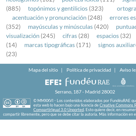
(885)
topónimos y gentilicios
(323)
ortogra
acentuación y pronunciación
(248)
errores es
(352)
mayúsculas y minúsculas
(420)
puntua
visualización
(245)
cifras
(28)
espacios
(32)
(14)
marcas tipográficas
(171)
signos auxilia
(23)
Mapa del sitio
Política de privacidad
Aviso le
Serrano, 187 - Madrid 28002
© MMXXVI - Los contenidos elaborados por FundéuRAE que
esta web lo hacen bajo una licencia de
Creative Commons R
CompartirIgual 3.0 Unported
. Esto quiere decir, en resume
compartir libremente, pero que se debe citar la autoría. Más información en e