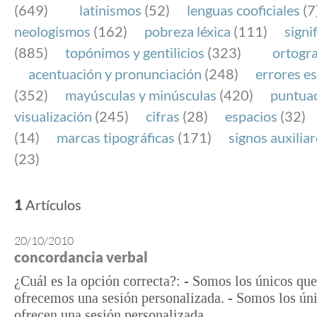
(649)
latinismos
(52)
lenguas cooficiales
(7
neologismos
(162)
pobreza léxica
(111)
signi
(885)
topónimos y gentilicios
(323)
ortogra
acentuación y pronunciación
(248)
errores es
(352)
mayúsculas y minúsculas
(420)
puntua
visualización
(245)
cifras
(28)
espacios
(32)
(14)
marcas tipográficas
(171)
signos auxilia
(23)
1
Artículos
20/10/2010
concordancia verbal
¿Cuál es la opción correcta?: - Somos los únicos que
ofrecemos una sesión personalizada. - Somos los úni
ofrecen una sesión personalizada.