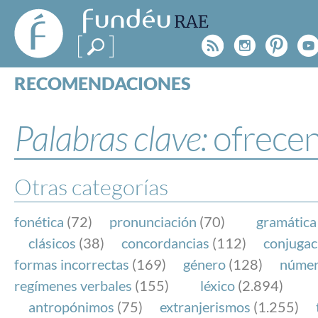
FundéuRAE
- Fundación
Rss
Instagr
Pinte
Y
del Español
Urgente
RECOMENDACIONES
Real Acad
CONSULTAS
CATEGORÍAS
Palabras clave:
ofrece
ESPECIALES
BLOG
NOTICIAS
Otras categorías
SOBRE LA FUNDÉURAE
fonética
(72)
pronunciación
(70)
gramática
FundéuRAE es una fundación patrocinada por la 
clásicos
(38)
concordancias
(112)
conjugac
y la Real Academia Española, cuyo objetivo es co
formas incorrectas
(169)
género
(128)
núme
el buen uso del español en los medios de comuni
regímenes verbales
(155)
léxico
(2.894)
Internet.
antropónimos
(75)
extranjerismos
(1.255)