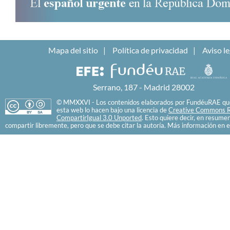
Mapa del sitio
Política de privacidad
Aviso le
Serrano, 187 - Madrid 28002
© MMXXVI - Los contenidos elaborados por FundéuRAE que
esta web lo hacen bajo una licencia de
Creative Commons R
CompartirIgual 3.0 Unported
. Esto quiere decir, en resume
compartir libremente, pero que se debe citar la autoría. Más información en e