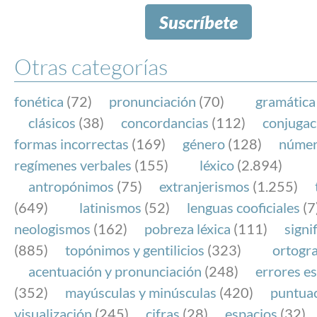
Suscríbete
Otras categorías
fonética
(72)
pronunciación
(70)
gramática
clásicos
(38)
concordancias
(112)
conjugac
formas incorrectas
(169)
género
(128)
núme
regímenes verbales
(155)
léxico
(2.894)
antropónimos
(75)
extranjerismos
(1.255)
(649)
latinismos
(52)
lenguas cooficiales
(7
neologismos
(162)
pobreza léxica
(111)
signi
(885)
topónimos y gentilicios
(323)
ortogra
acentuación y pronunciación
(248)
errores es
(352)
mayúsculas y minúsculas
(420)
puntua
visualización
(245)
cifras
(28)
espacios
(32)