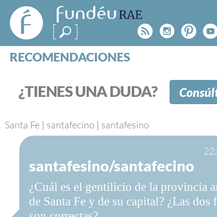
FundéuRAE
- Fundación
Rss
Instagr
Pinte
Y
del Español
Urgente
RECOMENDACIONES
Real Acad
CONSULTAS
CATEGORÍAS
¿TIENES UNA DUDA?
Consúl
ESPECIALES
BLOG
NOTICIAS
Santa Fe
|
santafecino
|
santafesino
SOBRE LA FUNDÉURAE
22
santafesino/santafecino
FundéuRAE es una fundación patrocinada por la 
y la Real Academia Española, cuyo objetivo es co
¿Cuál es el gentilicio de la provincia 
el buen uso del español en los medios de comuni
Internet.
de Santa Fe y de su capital? ¿Las dos 
son correctas?