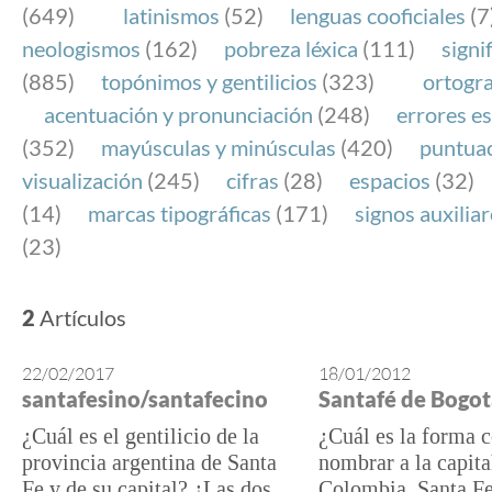
(649)
latinismos
(52)
lenguas cooficiales
(7
neologismos
(162)
pobreza léxica
(111)
signi
(885)
topónimos y gentilicios
(323)
ortogra
acentuación y pronunciación
(248)
errores es
(352)
mayúsculas y minúsculas
(420)
puntua
visualización
(245)
cifras
(28)
espacios
(32)
(14)
marcas tipográficas
(171)
signos auxilia
(23)
2
Artículos
22/02/2017
18/01/2012
santafesino/santafecino
Santafé de Bogo
¿Cuál es el gentilicio de la
¿Cuál es la forma c
provincia argentina de Santa
nombrar a la capita
Fe y de su capital? ¿Las dos
Colombia, Santa Fe