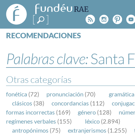
FundéuRAE
- Fundación
Rss
Instagr
Pinte
Y
del Español
Urgente
RECOMENDACIONES
Real Acad
CONSULTAS
CATEGORÍAS
Palabras clave:
Santa 
ESPECIALES
BLOG
NOTICIAS
Otras categorías
SOBRE LA FUNDÉURAE
fonética
(72)
pronunciación
(70)
gramática
FundéuRAE es una fundación patrocinada por la 
clásicos
(38)
concordancias
(112)
conjugac
y la Real Academia Española, cuyo objetivo es co
formas incorrectas
(169)
género
(128)
núme
el buen uso del español en los medios de comuni
regímenes verbales
(155)
léxico
(2.894)
Internet.
antropónimos
(75)
extranjerismos
(1.255)