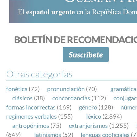
BOLETÍN DE RECOMENDACI
Suscríbete
Otras categorías
fonética
(72)
pronunciación
(70)
gramática
clásicos
(38)
concordancias
(112)
conjugac
formas incorrectas
(169)
género
(128)
núme
regímenes verbales
(155)
léxico
(2.894)
antropónimos
(75)
extranjerismos
(1.255)
(649)
latinismos
(52)
lenguas cooficiales
(7