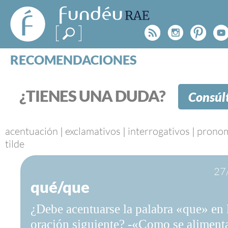
FundéuRAE
- Fundación
Rss
Instagr
Pinte
Y
del Español
Urgente
RECOMENDACIONES
Real Acad
CONSULTAS
CATEGORÍAS
¿TIENES UNA DUDA?
Consúl
ESPECIALES
BLOG
NOTICIAS
acentuación
|
exclamativos
|
interrogativos
|
prono
tilde
SOBRE LA FUNDÉURAE
27
FundéuRAE es una fundación patrocinada por la 
qué/que
y la Real Academia Española, cuyo objetivo es co
el buen uso del español en los medios de comuni
¿Debe acentuarse la palabra «que» en 
Internet.
oración siguiente? -«Como se aliment