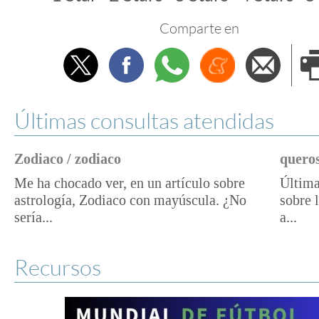
Comparte en
Twitter
Facebook
Whatsapp
Menéame
Envi
e
Últimas consultas atendidas
Zodiaco / zodiaco
queros
Me ha chocado ver, en un artículo sobre
Última
astrología, Zodiaco con mayúscula. ¿No
sobre 
sería...
a...
Recursos