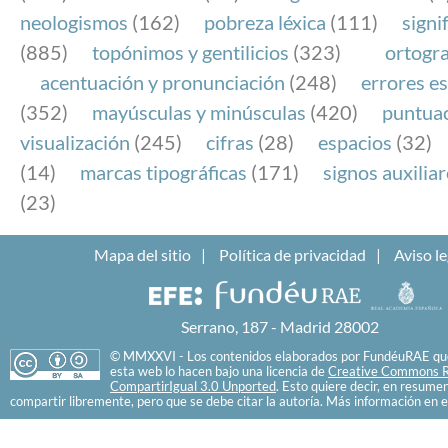
neologismos
(162)
pobreza léxica
(111)
signi
(885)
topónimos y gentilicios
(323)
ortogra
acentuación y pronunciación
(248)
errores es
(352)
mayúsculas y minúsculas
(420)
puntua
visualización
(245)
cifras
(28)
espacios
(32)
(14)
marcas tipográficas
(171)
signos auxilia
(23)
Mapa del sitio
Política de privacidad
Aviso le
Serrano, 187 - Madrid 28002
© MMXXVI - Los contenidos elaborados por FundéuRAE que
esta web lo hacen bajo una licencia de
Creative Commons R
CompartirIgual 3.0 Unported
. Esto quiere decir, en resume
compartir libremente, pero que se debe citar la autoría. Más información en e