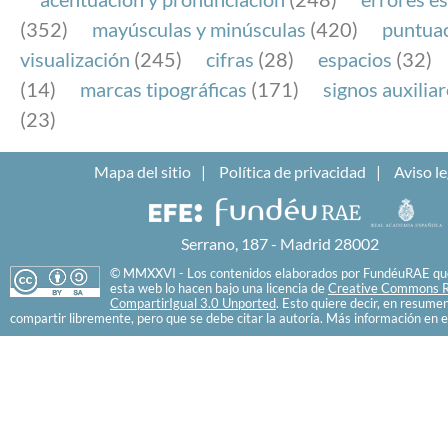
(352)
mayúsculas y minúsculas
(420)
puntua
visualización
(245)
cifras
(28)
espacios
(32)
(14)
marcas tipográficas
(171)
signos auxilia
(23)
Mapa del sitio
Política de privacidad
Aviso le
Serrano, 187 - Madrid 28002
© MMXXVI - Los contenidos elaborados por FundéuRAE que
esta web lo hacen bajo una licencia de
Creative Commons R
CompartirIgual 3.0 Unported
. Esto quiere decir, en resume
compartir libremente, pero que se debe citar la autoría. Más información en e