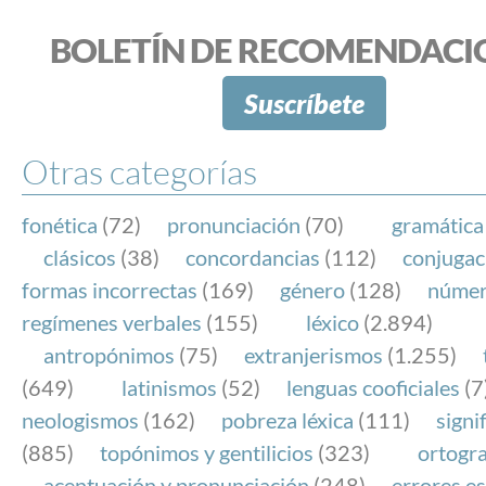
BOLETÍN DE RECOMENDACI
Suscríbete
Otras categorías
fonética
(72)
pronunciación
(70)
gramática
clásicos
(38)
concordancias
(112)
conjugac
formas incorrectas
(169)
género
(128)
núme
regímenes verbales
(155)
léxico
(2.894)
antropónimos
(75)
extranjerismos
(1.255)
(649)
latinismos
(52)
lenguas cooficiales
(7
neologismos
(162)
pobreza léxica
(111)
signi
(885)
topónimos y gentilicios
(323)
ortogra
acentuación y pronunciación
(248)
errores es