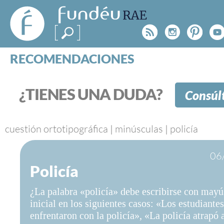
FundéuRAE
- Fundación
Rss
Instagr
Pinte
Y
del Español
Urgente
RECOMENDACIONES
Real Acad
CONSULTAS
CATEGORÍAS
¿TIENES UNA DUDA?
Consúl
ESPECIALES
BLOG
NOTICIAS
cuestión ortotipográfica
|
minúsculas
|
policía
SOBRE LA FUNDÉURAE
06
Policía
FundéuRAE es una fundación patrocinada por la 
y la Real Academia Española, cuyo objetivo es co
¿La palabra «policía» debe escribirse con mayú
el buen uso del español en los medios de comuni
inicial en los siguientes casos: «Los estudiante
Internet.
enfrentaron con la policía», «La policía atrapó 