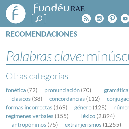
FundéuRAE
- Fundación
Rss
Instagr
Pinte
Y
del Español
Urgente
RECOMENDACIONES
Real Acad
CONSULTAS
CATEGORÍAS
Palabras clave:
minúsc
ESPECIALES
BLOG
NOTICIAS
Otras categorías
SOBRE LA FUNDÉURAE
fonética
(72)
pronunciación
(70)
gramática
FundéuRAE es una fundación patrocinada por la 
clásicos
(38)
concordancias
(112)
conjugac
y la Real Academia Española, cuyo objetivo es co
formas incorrectas
(169)
género
(128)
núme
el buen uso del español en los medios de comuni
regímenes verbales
(155)
léxico
(2.894)
Internet.
antropónimos
(75)
extranjerismos
(1.255)