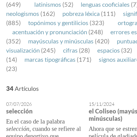
(649)
latinismos
(52)
lenguas cooficiales
(7
neologismos
(162)
pobreza léxica
(111)
signi
(885)
topónimos y gentilicios
(323)
ortogra
acentuación y pronunciación
(248)
errores es
(352)
mayúsculas y minúsculas
(420)
puntua
visualización
(245)
cifras
(28)
espacios
(32)
(14)
marcas tipográficas
(171)
signos auxilia
(23)
34
Artículos
07/07/2026
15/11/2024
selección
el Coliseo (mayús
minúsculas)
En el caso de la palabra
selección
, cuando se refiere al
Ahora que se estren
equipo deportivo que
película de gladiado