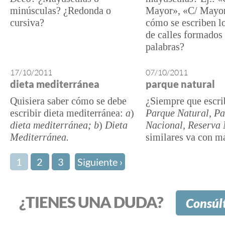
minúsculas? ¿Redonda o
Mayor», «C/ Mayor
cursiva?
cómo se escriben l
de calles formados 
palabras?
17/10/2011
07/10/2011
dieta mediterránea
parque natural
Quisiera saber cómo se debe
¿Siempre que escr
escribir dieta mediterránea:
a
)
Parque Natural, P
dieta mediterránea;
b
)
Dieta
Nacional, Reserva 
Mediterránea.
similares va con m
1
2
3
Siguiente ›
¿TIENES UNA DUDA?
Consúl