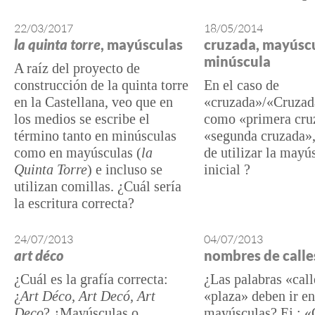
22/03/2017
18/05/2014
la quinta torre
, mayúsculas
cruzada, mayúsc
minúscula
A raíz del proyecto de
construcción de la quinta torre
En el caso de
en la Castellana, veo que en
«cruzada»/«Cruzada
los medios se escribe el
como «primera cru
término tanto en minúsculas
«segunda cruzada»,
como en mayúsculas (
la
de utilizar la mayú
Quinta Torre
) e incluso se
inicial ?
utilizan comillas. ¿Cuál sería
la escritura correcta?
24/07/2013
04/07/2013
art déco
nombres de calle
¿Cuál es la grafía correcta:
¿Las palabras «call
¿
Art Déco, Art Decó, Art
«plaza» deben ir en
Deco
? ¿Mayúsculas o
mayúsculas? Ej.: «