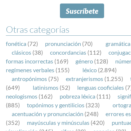
Suscríbete
Otras categorías
fonética
(72)
pronunciación
(70)
gramática
clásicos
(38)
concordancias
(112)
conjugac
formas incorrectas
(169)
género
(128)
núme
regímenes verbales
(155)
léxico
(2.894)
antropónimos
(75)
extranjerismos
(1.255)
(649)
latinismos
(52)
lenguas cooficiales
(7
neologismos
(162)
pobreza léxica
(111)
signi
(885)
topónimos y gentilicios
(323)
ortogra
acentuación y pronunciación
(248)
errores es
(352)
mayúsculas y minúsculas
(420)
puntua