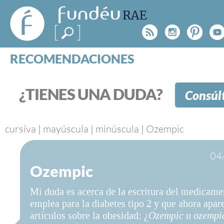
FundéuRAE
- Fundación
Rss
Instagr
Pinte
Y
del Español
Urgente
RECOMENDACIONES
Real Acad
CONSULTAS
CATEGORÍAS
¿TIENES UNA DUDA?
Consúl
ESPECIALES
BLOG
NOTICIAS
cursiva
|
mayúscula
|
minúscula
|
Ozempic
SOBRE LA FUNDÉURAE
04
Ozempic
FundéuRAE es una fundación patrocinada por la 
y la Real Academia Española, cuyo objetivo es co
Mi duda es acerca de la escritura del medicame
el buen uso del español en los medios de comuni
emplea para la diabetes tipo 2 y que ahora apar
Internet.
artículos sobre la obesidad: ¿
Ozempic
u
ozempi