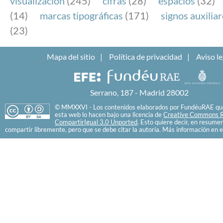
visualización
(245)
cifras
(28)
espacios
(32)
(14)
marcas tipográficas
(171)
signos auxilia
(23)
Mapa del sitio
Política de privacidad
Aviso le
Serrano, 187 - Madrid 28002
© MMXXVI - Los contenidos elaborados por FundéuRAE que
esta web lo hacen bajo una licencia de
Creative Commons R
CompartirIgual 3.0 Unported
. Esto quiere decir, en resume
compartir libremente, pero que se debe citar la autoría. Más información en e