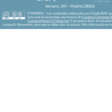
Serrano, 187 - Madrid 28002
© MMXXVI - Los contenidos elaborados por FundéuRAE que
esta web lo hacen bajo una licencia de
Creative Commons R
CompartirIgual 3.0 Unported
. Esto quiere decir, en resume
compartir libremente, pero que se debe citar la autoría. Más información en e