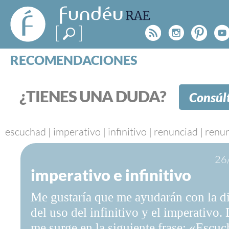
FundéuRAE
- Fundación
Rss
Instagr
Pinte
Y
del Español
Urgente
RECOMENDACIONES
Real Acad
CONSULTAS
CATEGORÍAS
¿TIENES UNA DUDA?
Consúl
ESPECIALES
BLOG
NOTICIAS
escuchad
|
imperativo
|
infinitivo
|
renunciad
|
renun
SOBRE LA FUNDÉURAE
26
imperativo e infinitivo
FundéuRAE es una fundación patrocinada por la 
y la Real Academia Española, cuyo objetivo es co
Me gustaría que me ayudarán con la di
el buen uso del español en los medios de comuni
Internet.
del uso del infinitivo y el imperativo.
me surge en la siguiente frase: «Escuc