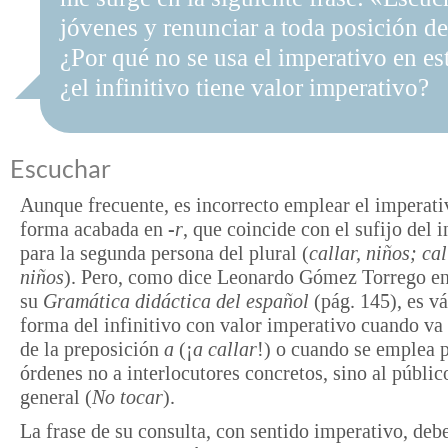
jóvenes y renunciar a toda posición d
¿Por qué no se usa el imperativo en es
¿el infinitivo tiene valor imperativo?
Escuchar
Aunque frecuente, es incorrecto emplear el imperat
forma acabada en
-r
, que coincide con el sufijo del i
para la segunda persona del plural (
callar, niños; cal
niños
). Pero, como dice Leonardo Gómez Torrego e
su
Gramática didáctica del español
(pág. 145), es vá
forma del infinitivo con valor imperativo cuando va
de la preposición
a
(¡
a callar
!) o cuando se emplea p
órdenes no a interlocutores concretos, sino al públic
general (
No tocar
).
La frase de su consulta, con sentido imperativo, deb