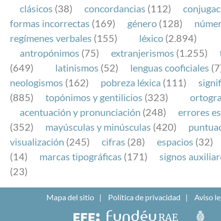
clásicos
(38)
concordancias
(112)
conjugac
formas incorrectas
(169)
género
(128)
núme
regímenes verbales
(155)
léxico
(2.894)
antropónimos
(75)
extranjerismos
(1.255)
(649)
latinismos
(52)
lenguas cooficiales
(7
neologismos
(162)
pobreza léxica
(111)
signi
(885)
topónimos y gentilicios
(323)
ortogra
acentuación y pronunciación
(248)
errores es
(352)
mayúsculas y minúsculas
(420)
puntua
visualización
(245)
cifras
(28)
espacios
(32)
(14)
marcas tipográficas
(171)
signos auxilia
(23)
Mapa del sitio
Política de privacidad
Aviso le