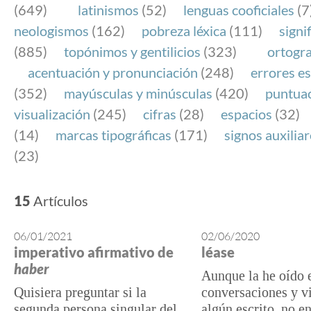
(649)
latinismos
(52)
lenguas cooficiales
(7
neologismos
(162)
pobreza léxica
(111)
signi
(885)
topónimos y gentilicios
(323)
ortogra
acentuación y pronunciación
(248)
errores es
(352)
mayúsculas y minúsculas
(420)
puntua
visualización
(245)
cifras
(28)
espacios
(32)
(14)
marcas tipográficas
(171)
signos auxilia
(23)
15
Artículos
06/01/2021
02/06/2020
imperativo afirmativo de
léase
haber
Aunque la he oído 
Quisiera preguntar si la
conversaciones y v
segunda persona singular del
algún escrito, no e