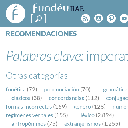
FundéuRAE
- Fundación
Rss
Instagr
Pinte
Y
del Español
Urgente
RECOMENDACIONES
Real Acad
CONSULTAS
CATEGORÍAS
Palabras clave:
impera
ESPECIALES
BLOG
NOTICIAS
Otras categorías
SOBRE LA FUNDÉURAE
fonética
(72)
pronunciación
(70)
gramática
FundéuRAE es una fundación patrocinada por la 
clásicos
(38)
concordancias
(112)
conjugac
y la Real Academia Española, cuyo objetivo es co
formas incorrectas
(169)
género
(128)
núme
el buen uso del español en los medios de comuni
regímenes verbales
(155)
léxico
(2.894)
Internet.
antropónimos
(75)
extranjerismos
(1.255)