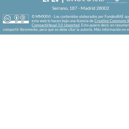
Serrano, 187 - Madrid 28002
© MMXXVI - Los contenidos elaborados por FundéuRAE que
esta web lo hacen bajo una licencia de
Creative Commons R
CompartirIgual 3.0 Unported
. Esto quiere decir, en resume
compartir libremente, pero que se debe citar la autoría. Más información en e