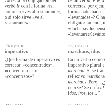
correcta la conjugación del
de un verbo reflej
verbo
ir
con la forma
ves,
correctas, por ejem
como en «ves al restaurante»,
formas «duchadse»
o si solo sirve «ve al
«levantadse»? O ha
restaurante».
obligatoriamente, u
«ducharse/duchens
«levantarse/levánt
18/10/2010
23/07/2010
imperativo
marchaos, idos
¿Qué forma de imperativo es
En un verbo como
correcta: «concentrados»,
imperativo plural e
«concentraros» o
marchad
. Si se trat
«concentraos»?
reflexivo
marchars
marchaos
. Pero... 
de
irse
? Se diría
id 
i
dos
,
iros
,
ios
... ?