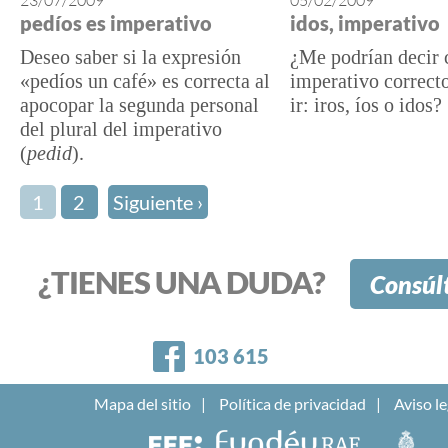
23/07/2009
05/02/2009
pedíos es imperativo
idos, imperativo
Deseo saber si la expresión
¿Me podrían decir c
«pedíos un café» es correcta al
imperativo correct
apocopar la segunda personal
ir: iros, íos o idos?
del plural del imperativo
(
pedid
).
1
2
Siguiente ›
¿TIENES UNA DUDA?
Consúl
Facebook
103 615
Mapa del sitio
Política de privacidad
Aviso le