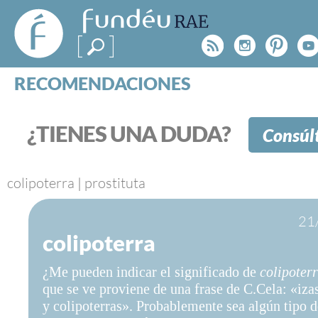
FundéuRAE
- Fundación
Rss
Instagr
Pinte
Y
del Español
Urgente
RECOMENDACIONES
Real Acad
CONSULTAS
CATEGORÍAS
¿TIENES UNA DUDA?
Consúl
ESPECIALES
BLOG
NOTICIAS
colipoterra
|
prostituta
SOBRE LA FUNDÉURAE
21
colipoterra
FundéuRAE es una fundación patrocinada por la 
y la Real Academia Española, cuyo objetivo es co
¿Me pueden indicar el significado de
colipoter
el buen uso del español en los medios de comuni
que se ve proviene de una frase de C.Cela: «izas
Internet.
y colipoterras». Probablemente sea algún tipo d