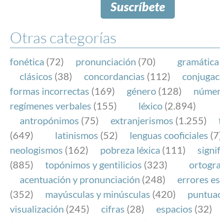
Suscríbete
Otras categorías
fonética
(72)
pronunciación
(70)
gramática
clásicos
(38)
concordancias
(112)
conjugac
formas incorrectas
(169)
género
(128)
núme
regímenes verbales
(155)
léxico
(2.894)
antropónimos
(75)
extranjerismos
(1.255)
(649)
latinismos
(52)
lenguas cooficiales
(7
neologismos
(162)
pobreza léxica
(111)
signi
(885)
topónimos y gentilicios
(323)
ortogra
acentuación y pronunciación
(248)
errores es
(352)
mayúsculas y minúsculas
(420)
puntua
visualización
(245)
cifras
(28)
espacios
(32)