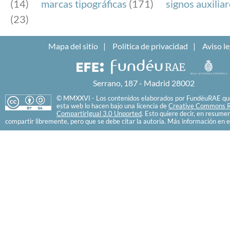
(14)
marcas tipográficas
(171)
signos auxilia
(23)
Mapa del sitio
Política de privacidad
Aviso le
Serrano, 187 - Madrid 28002
© MMXXVI - Los contenidos elaborados por FundéuRAE que
esta web lo hacen bajo una licencia de
Creative Commons R
CompartirIgual 3.0 Unported
. Esto quiere decir, en resume
compartir libremente, pero que se debe citar la autoría. Más información en e