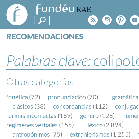
FundéuRAE
- Fundación
Rss
Instagr
Pinte
Y
del Español
Urgente
RECOMENDACIONES
Real Acad
CONSULTAS
CATEGORÍAS
Palabras clave:
colipot
ESPECIALES
BLOG
NOTICIAS
Otras categorías
SOBRE LA FUNDÉURAE
fonética
(72)
pronunciación
(70)
gramática
FundéuRAE es una fundación patrocinada por la 
clásicos
(38)
concordancias
(112)
conjugac
y la Real Academia Española, cuyo objetivo es co
formas incorrectas
(169)
género
(128)
núme
el buen uso del español en los medios de comuni
regímenes verbales
(155)
léxico
(2.894)
Internet.
antropónimos
(75)
extranjerismos
(1.255)