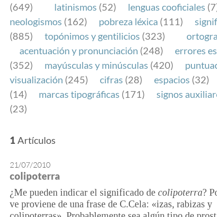
(649)
latinismos
(52)
lenguas cooficiales
(7
neologismos
(162)
pobreza léxica
(111)
signi
(885)
topónimos y gentilicios
(323)
ortogra
acentuación y pronunciación
(248)
errores es
(352)
mayúsculas y minúsculas
(420)
puntua
visualización
(245)
cifras
(28)
espacios
(32)
(14)
marcas tipográficas
(171)
signos auxilia
(23)
1
Artículos
21/07/2010
colipoterra
¿Me pueden indicar el significado de
colipoterra
? P
ve proviene de una frase de C.Cela: «izas, rabizas y
colipoterras». Probablemente sea algún tipo de prost