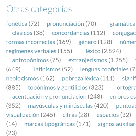
Otras categorías
fonética
(72)
pronunciación
(70)
gramática
clásicos
(38)
concordancias
(112)
conjugac
formas incorrectas
(169)
género
(128)
núme
regímenes verbales
(155)
léxico
(2.894)
antropónimos
(75)
extranjerismos
(1.255)
(649)
latinismos
(52)
lenguas cooficiales
(7
neologismos
(162)
pobreza léxica
(111)
signi
(885)
topónimos y gentilicios
(323)
ortogra
acentuación y pronunciación
(248)
errores es
(352)
mayúsculas y minúsculas
(420)
puntua
visualización
(245)
cifras
(28)
espacios
(32)
(14)
marcas tipográficas
(171)
signos auxilia
(23)