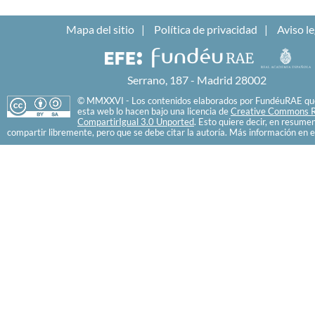
Mapa del sitio
Política de privacidad
Aviso le
Serrano, 187 - Madrid 28002
© MMXXVI - Los contenidos elaborados por FundéuRAE que
esta web lo hacen bajo una licencia de
Creative Commons R
CompartirIgual 3.0 Unported
. Esto quiere decir, en resume
compartir libremente, pero que se debe citar la autoría. Más información en e