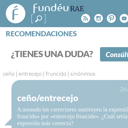
FundéuRAE
- Fundación
Rss
Instagr
Pinte
Y
del Español
Urgente
RECOMENDACIONES
Real Acad
CONSULTAS
CATEGORÍAS
¿TIENES UNA DUDA?
Consúl
ESPECIALES
BLOG
NOTICIAS
ceño
|
entrecejo
|
fruncido
|
sinónimos
SOBRE LA FUNDÉURAE
26
ceño/entrecejo
FundéuRAE es una fundación patrocinada por la 
y la Real Academia Española, cuyo objetivo es co
A menudo los correctores sustituyen la expresi
el buen uso del español en los medios de comuni
fruncido» por «entrecejo fruncido». ¿Cuál sería
Internet.
expresión más correcta?