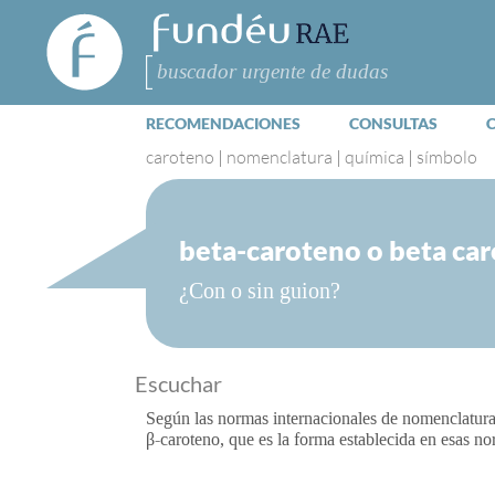
FundéuRAE
- Fundación
del Español
Buscar
Urgente
RECOMENDACIONES
CONSULTAS
caroteno
|
nomenclatura
|
química
|
símbolo
beta-caroteno o beta ca
¿Con o sin guion?
Escuchar
Según las normas internacionales de nomenclatura 
β-caroteno, que es la forma establecida en esas no