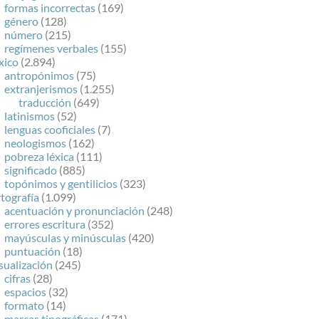
formas incorrectas
(169)
género
(128)
número
(215)
regímenes verbales
(155)
xico
(2.894)
antropónimos
(75)
extranjerismos
(1.255)
traducción
(649)
latinismos
(52)
lenguas cooficiales
(7)
neologismos
(162)
pobreza léxica
(111)
significado
(885)
topónimos y gentilicios
(323)
tografía
(1.099)
acentuación y pronunciación
(248)
errores escritura
(352)
mayúsculas y minúsculas
(420)
puntuación
(18)
sualización
(245)
cifras
(28)
espacios
(32)
formato
(14)
marcas tipográficas
(171)