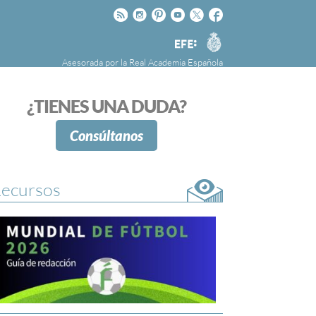
Rss
Instagram
Pinteres
Youtube
Twitter
Facebook
RAE
Agencia
EFE
Asesorada por la
Real Academia Española
nú
NOTICIAS
SOBRE LA FUNDÉURAE
¿TIENES UNA DUDA?
FundéuRAE es una fundación patrocinada por
la Agencia Efe y la Real Academia Española,
Consúltanos
cuyo objetivo es colaborar con el buen uso del
español en los medios de comunicación y en
Internet.
ecursos