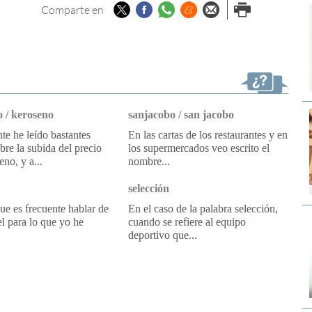
Twitter
Facebook
Whatsapp
Menéame
Enviar por
Imprimir
Comparte en
email
 / keroseno
sanjacobo / san jacobo
e he leído bastantes
En las cartas de los restaurantes y en
obre la subida del precio
los supermercados veo escrito el
eno, y a...
nombre...
selección
e es frecuente hablar de
En el caso de la palabra selección,
l para lo que yo he
cuando se refiere al equipo
deportivo que...