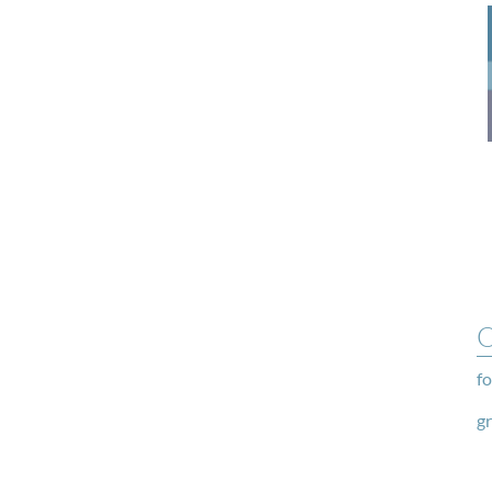
O
fo
g