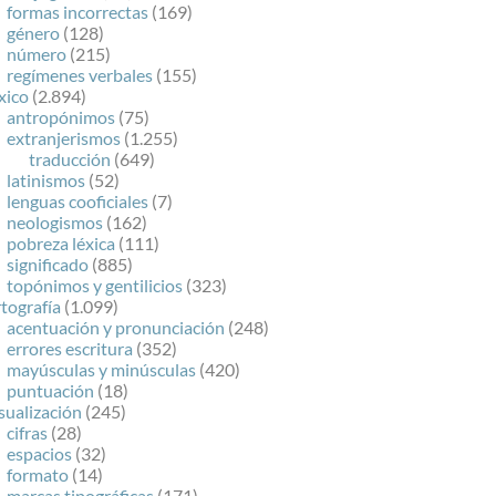
formas incorrectas
(169)
género
(128)
número
(215)
regímenes verbales
(155)
xico
(2.894)
antropónimos
(75)
extranjerismos
(1.255)
traducción
(649)
latinismos
(52)
lenguas cooficiales
(7)
neologismos
(162)
pobreza léxica
(111)
significado
(885)
topónimos y gentilicios
(323)
tografía
(1.099)
acentuación y pronunciación
(248)
errores escritura
(352)
mayúsculas y minúsculas
(420)
puntuación
(18)
sualización
(245)
cifras
(28)
espacios
(32)
formato
(14)
marcas tipográficas
(171)