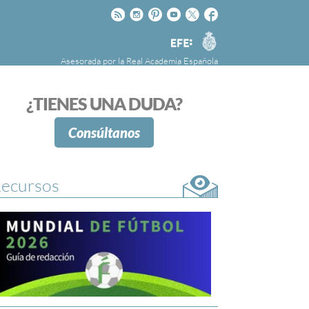
Rss
Instagram
Pinteres
Youtube
Twitter
Facebook
RAE
Agencia
EFE
Asesorada por la
Real Academia Española
nú
NOTICIAS
SOBRE LA FUNDÉURAE
¿TIENES UNA DUDA?
FundéuRAE es una fundación patrocinada por
la Agencia Efe y la Real Academia Española,
Consúltanos
cuyo objetivo es colaborar con el buen uso del
español en los medios de comunicación y en
Internet.
ecursos