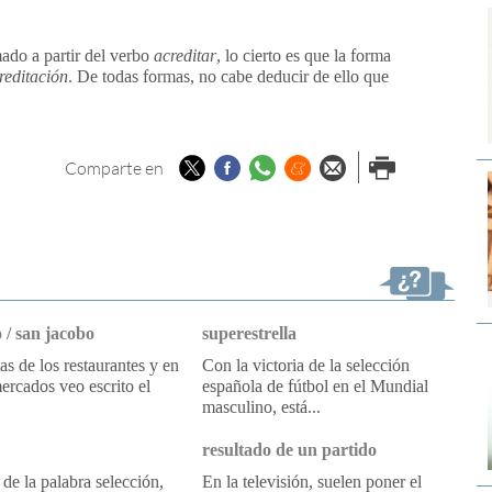
ado a partir del verbo
acreditar
, lo cierto es que la forma
reditación
. De todas formas, no cabe deducir de ello que
Twitter
Facebook
Whatsapp
Menéame
Enviar por
Imprimir
Comparte en
email
 / san jacobo
superestrella
tas de los restaurantes y en
Con la victoria de la selección
ercados veo escrito el
española de fútbol en el Mundial
masculino, está...
resultado de un partido
 de la palabra selección,
En la televisión, suelen poner el