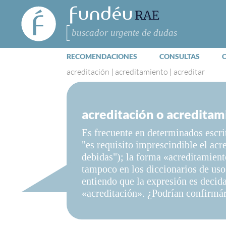
FundéuRAE
- Fundación
del Español
Buscar
Urgente
RECOMENDACIONES
CONSULTAS
acreditación
|
acreditamiento
|
acreditar
acreditación o acreditam
Es frecuente en determinados escrit
"es requisito imprescindible el acr
debidas"); la forma «acreditamient
tampoco en los diccionarios de us
entiendo que la expresión es decida
«acreditación». ¿Podrían confirmá