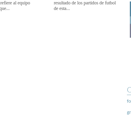
refiere al equipo
resultado de los partidos de futbol
que...
de esta...
O
fo
g