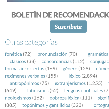
BOLETÍN DE RECOMENDACI
Suscríbete
Otras categorías
fonética
(72)
pronunciación
(70)
gramática
clásicos
(38)
concordancias
(112)
conjugac
formas incorrectas
(169)
género
(128)
núme
regímenes verbales
(155)
léxico
(2.894)
antropónimos
(75)
extranjerismos
(1.255)
(649)
latinismos
(52)
lenguas cooficiales
(7
neologismos
(162)
pobreza léxica
(111)
signi
(885)
topónimos y gentilicios
(323)
ortogra