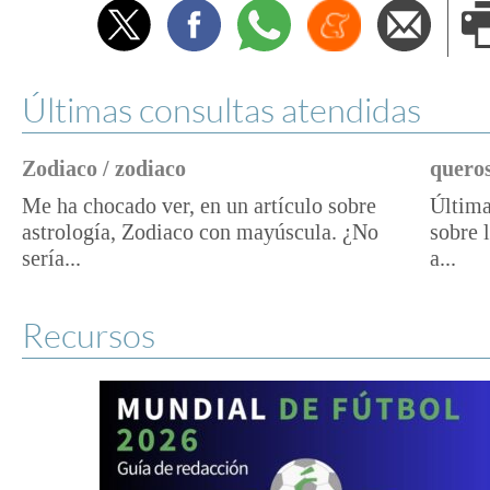
Twitter
Facebook
Whatsapp
Menéame
Envi
e
Últimas consultas atendidas
Zodiaco / zodiaco
queros
Me ha chocado ver, en un artículo sobre
Última
astrología, Zodiaco con mayúscula. ¿No
sobre 
sería...
a...
Recursos