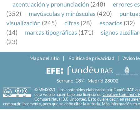
acentuación y pronunciación
(248)
errores es
(352)
mayúsculas y minúsculas
(420)
puntua
visualización
(245)
cifras
(28)
espacios
(32)
(14)
marcas tipográficas
(171)
signos auxilia
(23)
Mapa del sitio
Política de privacidad
Aviso le
Serrano, 187 - Madrid 28002
© MMXXVI - Los contenidos elaborados por FundéuRAE que
esta web lo hacen bajo una licencia de
Creative Commons R
CompartirIgual 3.0 Unported
. Esto quiere decir, en resume
compartir libremente, pero que se debe citar la autoría. Más información en e