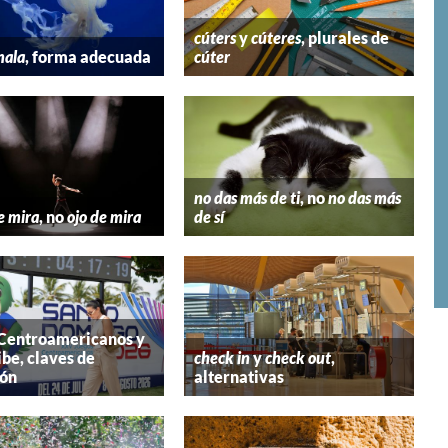
cúters
y
cúteres
, plurales de
mala
, forma adecuada
cúter
no das más de ti
, no
no das más
e mira
, no
ojo de mira
de sí
 Centroamericanos y
ibe, claves de
check in
y
check out
,
ión
alternativas