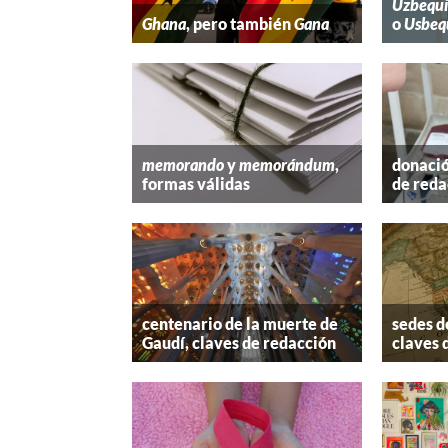
Uzbequi
Ghana
, pero también
Gana
o
Usbeq
memorando
y
memorándum
,
donació
formas válidas
de reda
centenario de la muerte de
sedes d
Gaudí, claves de redacción
claves 