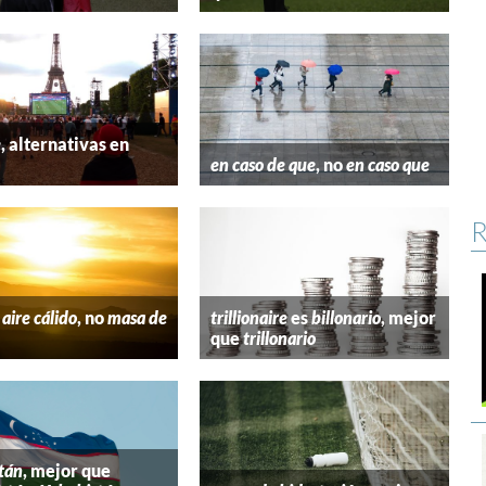
e
, alternativas en
l
en caso de que
, no
en caso que
R
aire cálido
, no
masa de
trillionaire
es
billonario
, mejor
que
trillonario
tán
, mejor que