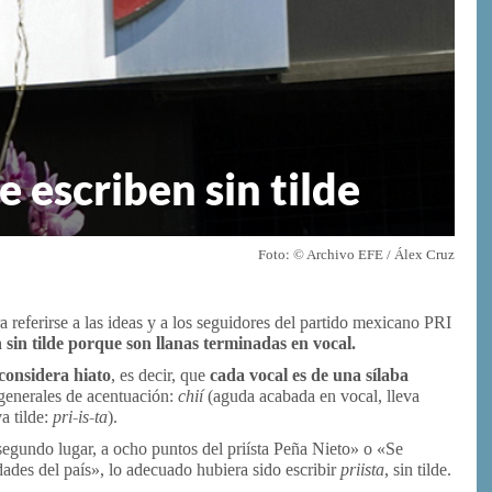
e escriben sin tilde
Foto: © Archivo EFE / Álex Cruz
 referirse a las ideas y a los seguidores del partido mexicano PRI
n sin tilde porque son llanas terminadas en vocal.
 considera hiato
, es decir, que
cada vocal es de una sílaba
 generales de acentuación:
chií
(aguda acabada en vocal, lleva
a tilde:
pri-is-ta
).
egundo lugar, a ocho puntos del priísta Peña Nieto» o «Se
udades del país», lo adecuado hubiera sido escribir
priista
, sin tilde.