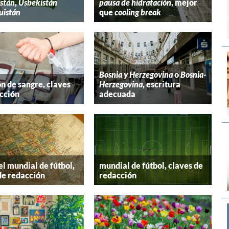
stán
,
Usbekistán
pausa de hidratación
, mejor
uistán
que
cooling break
Bosnia y Herzegovina
o
Bosnia-
n de sangre, claves
Herzegovina
, escritura
cción
adecuada
el mundial de fútbol,
mundial de fútbol, claves de
de redacción
redacción