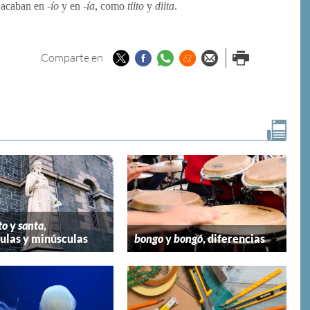
e acaban en
-ío
y en
-ía
, como
tiito
y
diita
.
Twitter
Facebook
Whatsapp
Menéame
Enviar por
Imprimir
Comparte en
email
to
y
santa
,
las y minúsculas
bongo
y
bongó
, diferencias