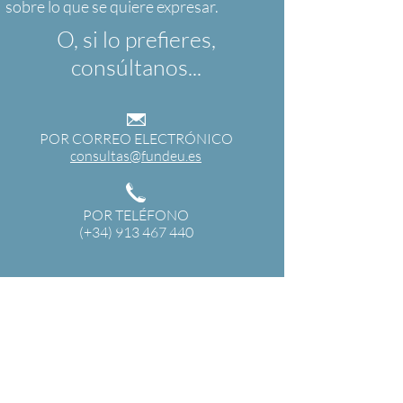
O, si lo prefieres,
consúltanos...
POR CORREO ELECTRÓNICO
consultas@fundeu.es
POR TELÉFONO
(+34) 913 467 440