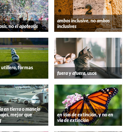
ambos inclusive
, no
ambos
osis
, no
el apoteosis
inclusives
y
utillero
, formas
fuera
y
afuera
, usos
ia en tierra
o
manejo
ajes
, mejor que
en vías de extinción
, y no
en
g
vía de extinción