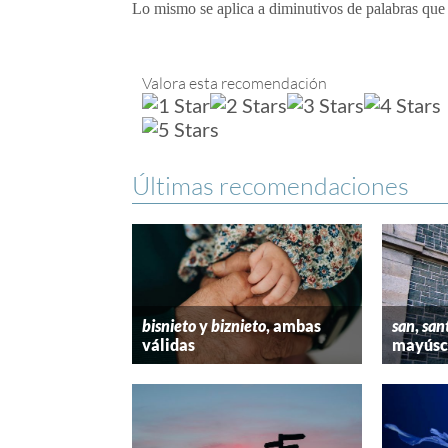
Lo mismo se aplica a diminutivos de palabras qu
Valora esta recomendación
Últimas recomendaciones
bisnieto
y
biznieto
, ambas
san
,
san
válidas
mayúscu