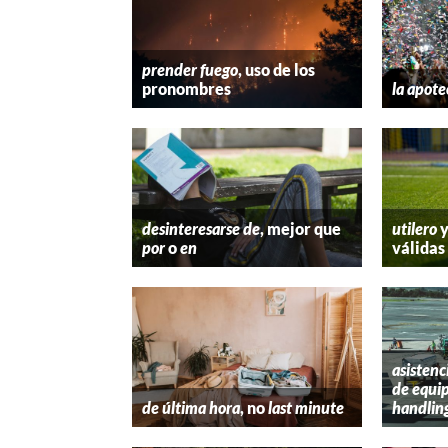
prender fuego
, uso de los
pronombres
la apote
desinteresarse de
, mejor que
utilero
por
o
en
válidas
asistenc
de equip
de última hora
, no
last minute
handlin