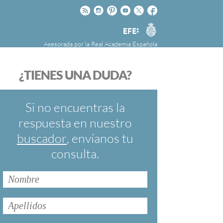
Rss
Instagram
Pinteres
Youtube
Twitter
Facebook
RAE
Agencia
EFE
Asesorada por la
Real Academia Española
nú
NOTICIAS
SOBRE LA FUNDÉURAE
¿TIENES UNA DUDA?
FundéuRAE es una fundación patrocinada por
la Agencia Efe y la Real Academia Española,
cuyo objetivo es colaborar con el buen uso del
Si no encuentras la
español en los medios de comunicación y en
respuesta en nuestro
Internet.
buscador
, envíanos tu
consulta.