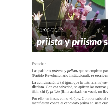
28/05/2012
priista
y
priismo
s
Escuchar
Las palabras
priismo
y
priista
,
que se emplean para
(Partido Revolucionario Institucional),
se escribe
La combinación
ii
(al igual que la más rara
uu
)
se
distinta
. Con esa salvedad, se aplican las normas
tilde: chi-í),
priista
(llana acabada en vocal, no llev
Por ello, en frases como «López Obrador sube al s
manifiestan contra el candidato priísta en siete ci