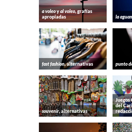
a voleo
y
al voleo
, grafías
apropiadas
la agua
fast fashion
, alternativas
punto d
Juegos
del Car
souvenir
, alternativas
redacc