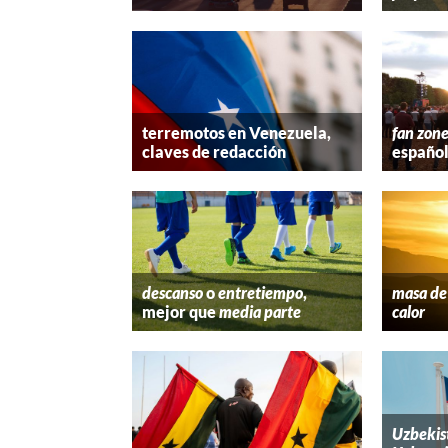
terremotos en Venezuela,
fan zon
claves de redacción
españo
descanso
o
entretiempo
,
masa de 
mejor que
media parte
calor
Uzbekis