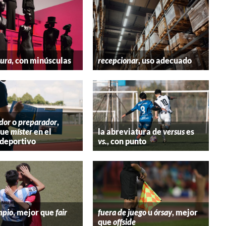
tura
, con minúsculas
recepcionar
, uso adecuado
dor
o
preparador
,
que
míster
en el
la abreviatura de
versus
es
deportivo
vs.
, con punto
mpio
, mejor que
fair
fuera de juego
u
órsay
, mejor
que
offside