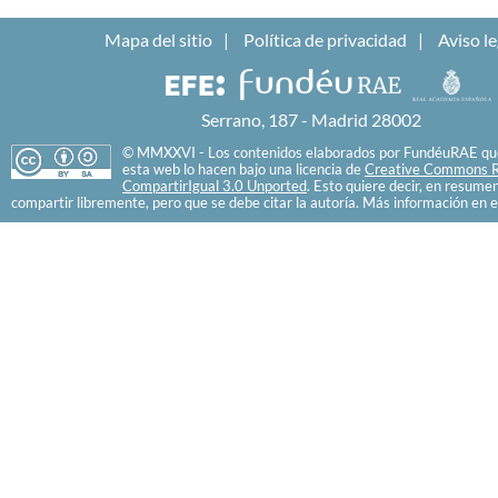
Mapa del sitio
Política de privacidad
Aviso le
Serrano, 187 - Madrid 28002
© MMXXVI - Los contenidos elaborados por FundéuRAE que
esta web lo hacen bajo una licencia de
Creative Commons R
CompartirIgual 3.0 Unported
. Esto quiere decir, en resume
compartir libremente, pero que se debe citar la autoría. Más información en e