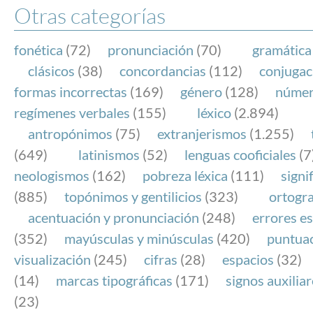
Otras categorías
fonética
(72)
pronunciación
(70)
gramática
clásicos
(38)
concordancias
(112)
conjugac
formas incorrectas
(169)
género
(128)
núme
regímenes verbales
(155)
léxico
(2.894)
antropónimos
(75)
extranjerismos
(1.255)
(649)
latinismos
(52)
lenguas cooficiales
(7
neologismos
(162)
pobreza léxica
(111)
signi
(885)
topónimos y gentilicios
(323)
ortogra
acentuación y pronunciación
(248)
errores es
(352)
mayúsculas y minúsculas
(420)
puntua
visualización
(245)
cifras
(28)
espacios
(32)
(14)
marcas tipográficas
(171)
signos auxilia
(23)