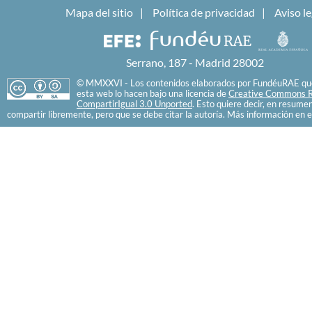
Mapa del sitio
Política de privacidad
Aviso le
Serrano, 187 - Madrid 28002
© MMXXVI - Los contenidos elaborados por FundéuRAE que
esta web lo hacen bajo una licencia de
Creative Commons R
CompartirIgual 3.0 Unported
. Esto quiere decir, en resume
compartir libremente, pero que se debe citar la autoría. Más información en e