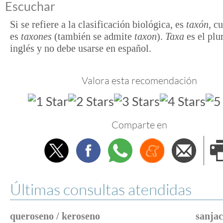
Escuchar
Si se refiere a la clasificación biológica, es
taxón
, c
es
taxones
(también se admite
taxon
).
Taxa
es el plur
inglés y no debe usarse en español.
Valora esta recomendación
Comparte en
Twitter
Facebook
Whatsapp
Menéame
Envi
e
Últimas consultas atendidas
queroseno / keroseno
sanjac