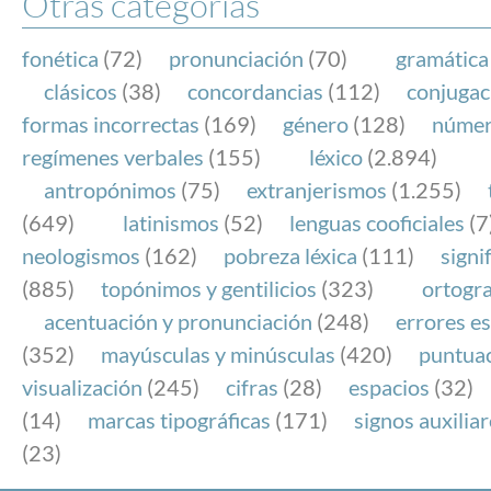
Otras categorías
fonética
(72)
pronunciación
(70)
gramática
clásicos
(38)
concordancias
(112)
conjugac
formas incorrectas
(169)
género
(128)
núme
regímenes verbales
(155)
léxico
(2.894)
antropónimos
(75)
extranjerismos
(1.255)
(649)
latinismos
(52)
lenguas cooficiales
(7
neologismos
(162)
pobreza léxica
(111)
signi
(885)
topónimos y gentilicios
(323)
ortogra
acentuación y pronunciación
(248)
errores es
(352)
mayúsculas y minúsculas
(420)
puntua
visualización
(245)
cifras
(28)
espacios
(32)
(14)
marcas tipográficas
(171)
signos auxilia
(23)