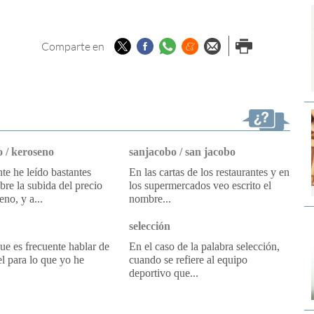
Twitter
Facebook
Whatsapp
Menéame
Enviar por
Imprimir
Comparte en
email
 / keroseno
sanjacobo / san jacobo
e he leído bastantes
En las cartas de los restaurantes y en
obre la subida del precio
los supermercados veo escrito el
eno, y a...
nombre...
selección
e es frecuente hablar de
En el caso de la palabra selección,
l para lo que yo he
cuando se refiere al equipo
deportivo que...