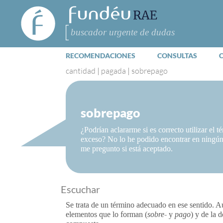
FundéuRAE
- Fundación
del Español
Buscar
Urgente
RECOMENDACIONES
CONSULTAS
cantidad
|
pagada
|
sobrepago
sobrepago
¿Podrían aclararme si es correcto utilizar el
exceso? No lo he podido encontrar en ningún 
me pregunto si está aceptado.
Escuchar
Se trata de un término adecuado en ese sentido. Au
elementos que lo forman (
sobre-
y
pago
) y de la 