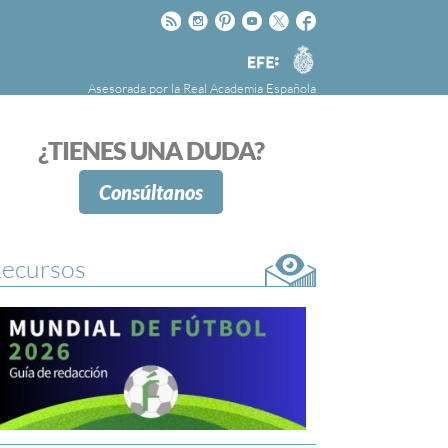
Rss
Instagram
Pinteres
Youtube
Twitter
Facebook
RAE
Agencia
EFE
Asesorada por la
Real Academia Española
nú
NOTICIAS
SOBRE LA FUNDÉURAE
¿TIENES UNA DUDA?
FundéuRAE es una fundación patrocinada por
la Agencia Efe y la Real Academia Española,
Consúltanos
cuyo objetivo es colaborar con el buen uso del
español en los medios de comunicación y en
Internet.
ecursos