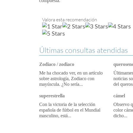
compuesta.
Valora esta recomendación
Últimas consultas atendidas
Zodiaco / zodiaco
queroseno
Me ha chocado ver, en un artículo
Últimament
sobre astrología, Zodiaco con
noticias s
mayúscula. ¿No sería...
del queros
superestrella
cámel
Con la victoria de la selección
Observo qu
española de fútbol en el Mundial
color cáme
masculino, está...
dicho...