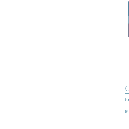
O
fo
g