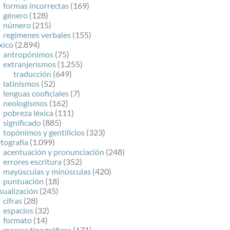
formas incorrectas
(169)
género
(128)
número
(215)
regímenes verbales
(155)
xico
(2.894)
antropónimos
(75)
extranjerismos
(1.255)
traducción
(649)
latinismos
(52)
lenguas cooficiales
(7)
neologismos
(162)
pobreza léxica
(111)
significado
(885)
topónimos y gentilicios
(323)
tografía
(1.099)
acentuación y pronunciación
(248)
errores escritura
(352)
mayúsculas y minúsculas
(420)
puntuación
(18)
sualización
(245)
cifras
(28)
espacios
(32)
formato
(14)
marcas tipográficas
(171)