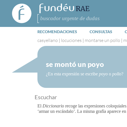
FundéuRAE
- Fundación
del Español
Buscar
Urgente
RECOMENDACIONES
CONSULTAS
casyellano
|
locuciones
|
montarse un pollo
|
m
se montó un poyo
¿En esta expresión se escribe
poyo
o
pollo
?
Escuchar
El
Diccionario
recoge las expresiones coloquiale
‘armar un escándalo’. La misma grafía aparece en 