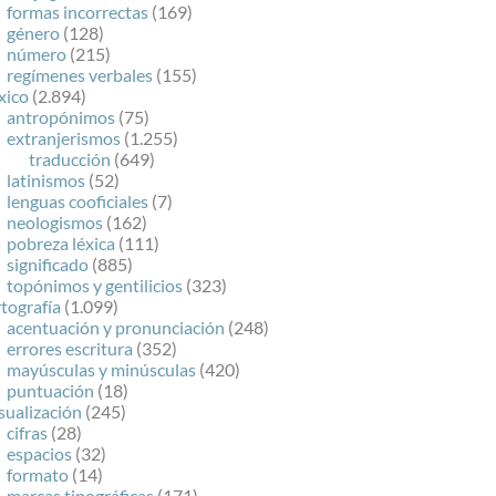
formas incorrectas
(169)
género
(128)
número
(215)
regímenes verbales
(155)
xico
(2.894)
antropónimos
(75)
extranjerismos
(1.255)
traducción
(649)
latinismos
(52)
lenguas cooficiales
(7)
neologismos
(162)
pobreza léxica
(111)
significado
(885)
topónimos y gentilicios
(323)
tografía
(1.099)
acentuación y pronunciación
(248)
errores escritura
(352)
mayúsculas y minúsculas
(420)
puntuación
(18)
sualización
(245)
cifras
(28)
espacios
(32)
formato
(14)
marcas tipográficas
(171)