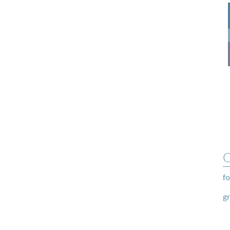
O
fo
g