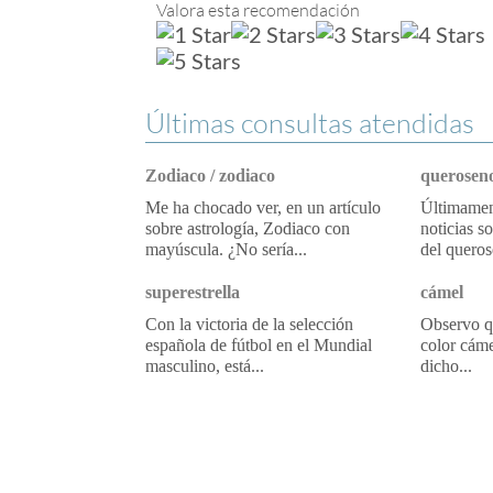
Valora esta recomendación
Últimas consultas atendidas
Zodiaco / zodiaco
queroseno
Me ha chocado ver, en un artículo
Últimament
sobre astrología, Zodiaco con
noticias s
mayúscula. ¿No sería...
del queros
superestrella
cámel
Con la victoria de la selección
Observo qu
española de fútbol en el Mundial
color cáme
masculino, está...
dicho...