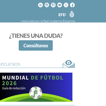
Rss
Instagram
Pinteres
Youtube
Twitter
Facebook
RAE
Agencia
EFE
Asesorada por la
Real Academia Española
nú
NOTICIAS
SOBRE LA FUNDÉURAE
¿TIENES UNA DUDA?
FundéuRAE es una fundación patrocinada por
la Agencia Efe y la Real Academia Española,
Consúltanos
cuyo objetivo es colaborar con el buen uso del
español en los medios de comunicación y en
Internet.
ecursos