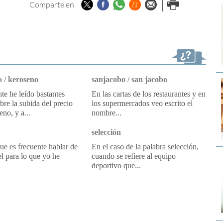
Twitter
Facebook
Whatsapp
Menéame
Enviar por
Imprimir
Comparte en
email
 / keroseno
sanjacobo / san jacobo
e he leído bastantes
En las cartas de los restaurantes y en
obre la subida del precio
los supermercados veo escrito el
eno, y a...
nombre...
selección
e es frecuente hablar de
En el caso de la palabra selección,
l para lo que yo he
cuando se refiere al equipo
deportivo que...