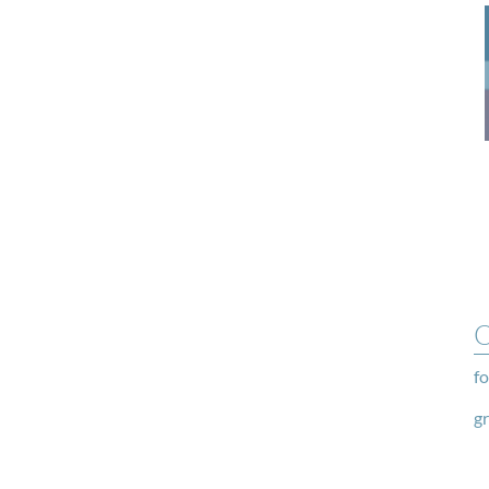
O
fo
g