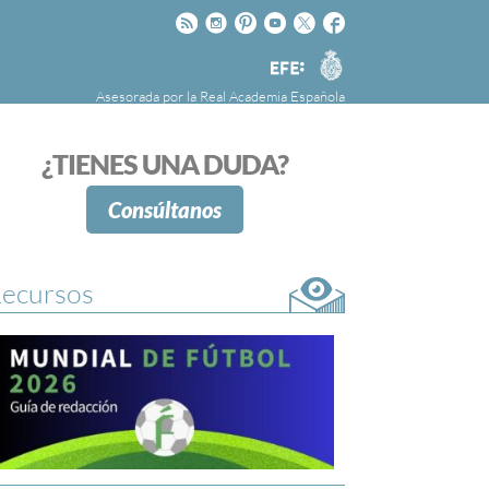
Rss
Instagram
Pinteres
Youtube
Twitter
Facebook
RAE
Agencia
EFE
Asesorada por la
Real Academia Española
nú
NOTICIAS
SOBRE LA FUNDÉURAE
¿TIENES UNA DUDA?
FundéuRAE es una fundación patrocinada por
la Agencia Efe y la Real Academia Española,
Consúltanos
cuyo objetivo es colaborar con el buen uso del
español en los medios de comunicación y en
Internet.
ecursos