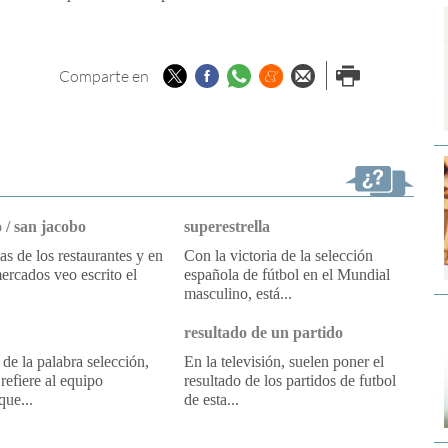
Twitter
Facebook
Whatsapp
Menéame
Enviar por
Imprimir
Comparte en
email
 / san jacobo
superestrella
tas de los restaurantes y en
Con la victoria de la selección
ercados veo escrito el
española de fútbol en el Mundial
masculino, está...
resultado de un partido
 de la palabra selección,
En la televisión, suelen poner el
refiere al equipo
resultado de los partidos de futbol
que...
de esta...