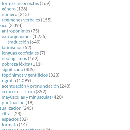
formas incorrectas
(169)
género
(128)
número
(215)
regímenes verbales
(155)
xico
(2.894)
antropónimos
(75)
extranjerismos
(1.255)
traducción
(649)
latinismos
(52)
lenguas cooficiales
(7)
neologismos
(162)
pobreza léxica
(111)
significado
(885)
topónimos y gentilicios
(323)
tografía
(1.099)
acentuación y pronunciación
(248)
errores escritura
(352)
mayúsculas y minúsculas
(420)
puntuación
(18)
sualización
(245)
cifras
(28)
espacios
(32)
formato
(14)
marcas tipográficas
(171)