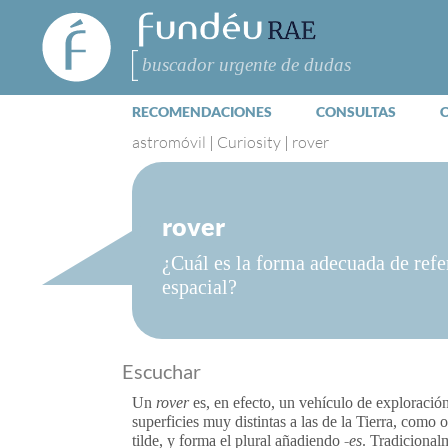
FundéuRAE
- Fundación
del Español
Buscar
Urgente
RECOMENDACIONES
CONSULTAS
astromóvil
|
Curiosity
|
rover
rover
¿Cuál es la forma adecuada de refe
espacial?
Escuchar
Un
rover
es, en efecto, un vehículo de exploració
superficies muy distintas a las de la Tierra, como 
tilde, y forma el plural añadiendo
-es
. Tradicional