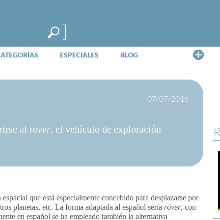
Me
CATEGORÍAS
ESPECIALES
BLOG
07/07/2016
rirse al
rover
, el vehículo de exploración
R
n espacial que está especialmente concebido para desplazarse por
otros planetas, etc. La forma adaptada al español sería
róver
, con
mente en español se ha empleado también la alternativa