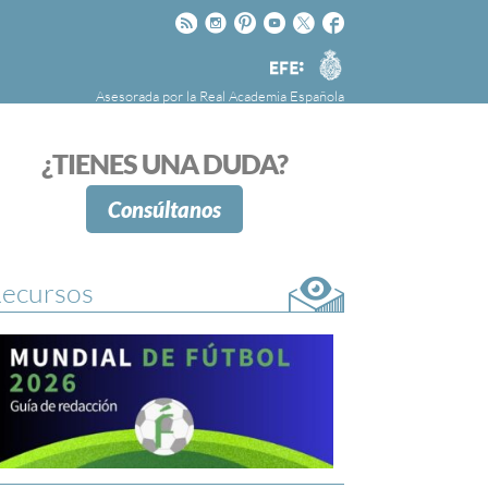
Rss
Instagram
Pinteres
Youtube
Twitter
Facebook
RAE
Agencia
EFE
Asesorada por la
Real Academia Española
nú
NOTICIAS
SOBRE LA FUNDÉURAE
¿TIENES UNA DUDA?
FundéuRAE es una fundación patrocinada por
la Agencia Efe y la Real Academia Española,
Consúltanos
cuyo objetivo es colaborar con el buen uso del
español en los medios de comunicación y en
Internet.
ecursos