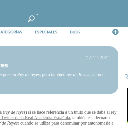
Me
CATEGORÍAS
ESPECIALES
BLOG
07/12/2022
yes
 expresión
Rey de
reyes
, pero también
rey de
Reyes
. ¿Cómo
R
a (
rey de reyes
) si se hace referencia a un título que se daba al rey
 Twitter de la Real Academia Española
, también es adecuado
 de Reyes
) cuando se utiliza para denominar por antonomasia a