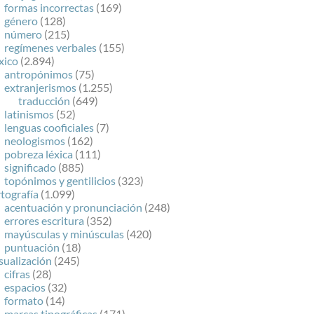
formas incorrectas
(169)
género
(128)
número
(215)
regímenes verbales
(155)
xico
(2.894)
antropónimos
(75)
extranjerismos
(1.255)
traducción
(649)
latinismos
(52)
lenguas cooficiales
(7)
neologismos
(162)
pobreza léxica
(111)
significado
(885)
topónimos y gentilicios
(323)
tografía
(1.099)
acentuación y pronunciación
(248)
errores escritura
(352)
mayúsculas y minúsculas
(420)
puntuación
(18)
sualización
(245)
cifras
(28)
espacios
(32)
formato
(14)
marcas tipográficas
(171)