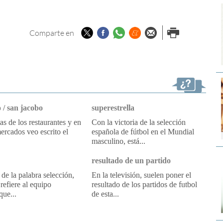
Twitter
Facebook
Whatsapp
Menéame
Enviar por
Imprimir
Comparte en
email
 / san jacobo
superestrella
tas de los restaurantes y en
Con la victoria de la selección
ercados veo escrito el
española de fútbol en el Mundial
masculino, está...
resultado de un partido
 de la palabra selección,
En la televisión, suelen poner el
refiere al equipo
resultado de los partidos de futbol
que...
de esta...