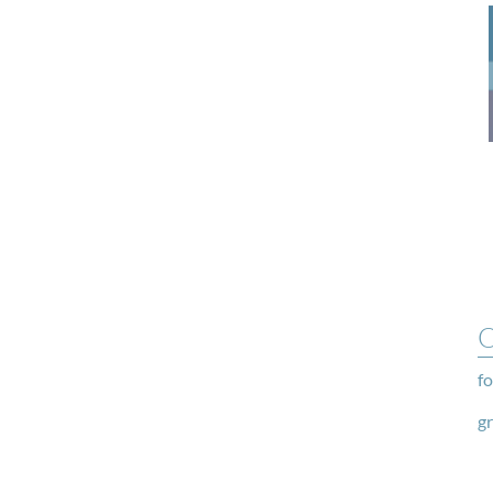
O
fo
g