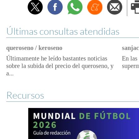
Twitter
Facebook
Whatsapp
Menéame
Envi
e
Últimas consultas atendidas
queroseno / keroseno
sanjac
Últimamente he leído bastantes noticias
En las 
sobre la subida del precio del queroseno, y
superm
a...
Recursos