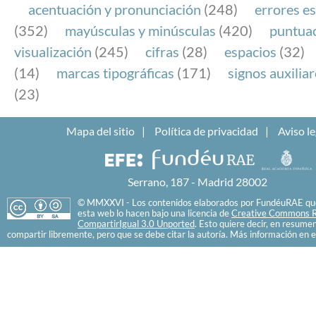
acentuación y pronunciación
(248)
errores es
(352)
mayúsculas y minúsculas
(420)
puntua
visualización
(245)
cifras
(28)
espacios
(32)
(14)
marcas tipográficas
(171)
signos auxilia
(23)
Mapa del sitio
Política de privacidad
Aviso le
Serrano, 187 - Madrid 28002
© MMXXVI - Los contenidos elaborados por FundéuRAE que
esta web lo hacen bajo una licencia de
Creative Commons R
CompartirIgual 3.0 Unported
. Esto quiere decir, en resume
compartir libremente, pero que se debe citar la autoría. Más información en e