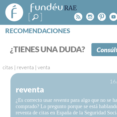
FundéuRAE
- Fundación
Rss
Instagr
Pinte
Y
del Español
Urgente
RECOMENDACIONES
Real Acad
CONSULTAS
CATEGORÍAS
¿TIENES UNA DUDA?
Consúl
ESPECIALES
BLOG
NOTICIAS
citas
|
reventa
|
venta
SOBRE LA FUNDÉURAE
16
reventa
FundéuRAE es una fundación patrocinada por la 
y la Real Academia Española, cuyo objetivo es co
¿Es correcto usar
reventa
para algo que no se h
el buen uso del español en los medios de comuni
comprado? Lo pregunto porque se está hablando
Internet.
reventa de citas en España de la Seguridad Soci