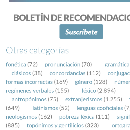
BOLETÍN DE RECOMENDACI
Suscríbete
Otras categorías
fonética
(72)
pronunciación
(70)
gramática
clásicos
(38)
concordancias
(112)
conjugac
formas incorrectas
(169)
género
(128)
núme
regímenes verbales
(155)
léxico
(2.894)
antropónimos
(75)
extranjerismos
(1.255)
(649)
latinismos
(52)
lenguas cooficiales
(7
neologismos
(162)
pobreza léxica
(111)
signi
(885)
topónimos y gentilicios
(323)
ortogra